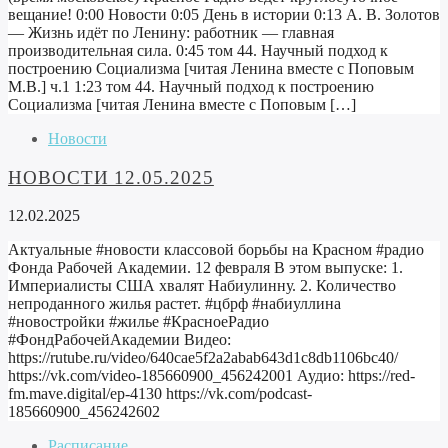
вещание! 0:00 Новости 0:05 День в истории 0:13 А. В. Золотов
— Жизнь идёт по Ленину: работник — главная
производительная сила. 0:45 том 44. Научный подход к
построению Социализма [читая Ленина вместе с Поповым
М.В.] ч.1 1:23 том 44. Научный подход к построению
Социализма [читая Ленина вместе с Поповым […]
Новости
НОВОСТИ 12.05.2025
12.02.2025
Актуальные #новости классовой борьбы на Красном #радио
Фонда Рабочей Академии. 12 февраля В этом выпуске: 1.
Империалисты США хвалят Набиулинну. 2. Количество
непроданного жилья растет. #цбрф #набиуллина
#новостройки #жилье #КрасноеРадио
#ФондРабочейАкадемии Видео:
https://rutube.ru/video/640cae5f2a2abab643d1c8db1106bc40/
https://vk.com/video-185660900_456242001 Аудио: https://red-
fm.mave.digital/ep-4130 https://vk.com/podcast-
185660900_456242602
Расписание