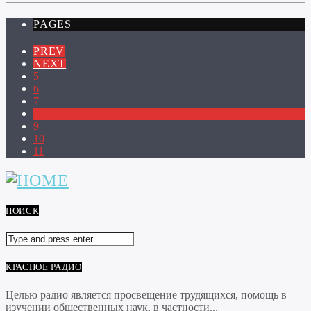
PAGES
PREV
NEXT
5
6
7
8
9
10
11
ПОИСК
КРАСНОЕ РАДИО
Целью радио является просвещение трудящихся, помощь в
изучении общественных наук, в частности...