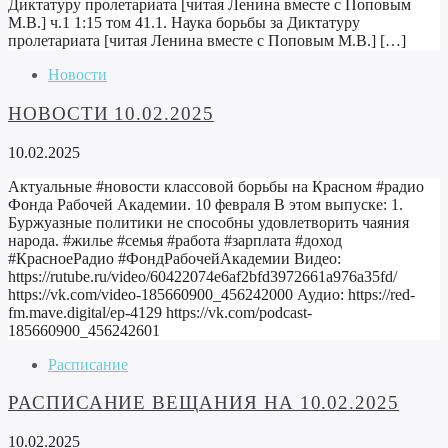
Диктатуру пролетариата [читая Ленина вместе с Поповым
М.В.] ч.1 1:15 том 41.1. Наука борьбы за Диктатуру
пролетариата [читая Ленина вместе с Поповым М.В.] […]
Новости
НОВОСТИ 10.02.2025
10.02.2025
Актуальные #новости классовой борьбы на Красном #радио
Фонда Рабочей Академии. 10 февраля В этом выпуске: 1.
Буржуазные политики не способны удовлетворить чаяния
народа. #жилье #семья #работа #зарплата #доход
#КрасноеРадио #ФондРабочейАкадемии Видео:
https://rutube.ru/video/60422074e6af2bfd3972661a976a35fd/
https://vk.com/video-185660900_456242000 Аудио: https://red-
fm.mave.digital/ep-4129 https://vk.com/podcast-
185660900_456242601
Расписание
РАСПИСАНИЕ ВЕЩАНИЯ НА 10.02.2025
10.02.2025