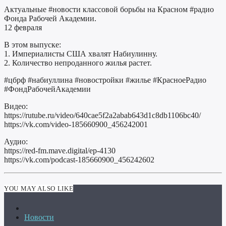
Актуальные #новости классовой борьбы на Красном #радио
Фонда Рабочей Академии.
12 февраля
В этом выпуске:
1. Империалисты США хвалят Набиулинну.
2. Количество непроданного жилья растет.
#цбрф #набиуллина #новостройки #жилье #КрасноеРадио
#ФондРабочейАкадемии
Видео:
https://rutube.ru/video/640cae5f2a2abab643d1c8db1106bc40/
https://vk.com/video-185660900_456242001
Аудио:
https://red-fm.mave.digital/ep-4130
https://vk.com/podcast-185660900_456242602
YOU MAY ALSO LIKE
Новости