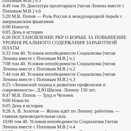
Поповым М.В.] ч.5
4:49 том 39. Диктатура пролетариата [читая Ленина вместе с
Поповым М.В.] ч.6
5:20 М.В. Попов — Роль России в международной борьбе с
американским фашизмом
6:00 Новости
6:05 День в истории
6:28 ПОСТАНОВЛЕНИЕ РКР О БОРЬБЕ ЗА ПОВЫШЕНИЕ
УРОВНЯ РЕАЛЬНОГО СОДЕРЖАНИЯ ЗАРАБОТНОЙ
ПЛАТЫ
6:33 том 40. Условия непобедимости Социализма [читая
Ленина вместе с Поповым М.В.] ч.1
7:08 том 40. Условия непобедимости Социализма [читая
Ленина вместе с Поповым М.В.] ч.2
7:44 том 40. Условия непобедимости Социализма [читая
Ленина вместе с Поповым М.В.] ч.3
8:25 «Ленинский подход к развитию профсоюзов и
современность». Д.Ю.Шилов. Ленину 150 лет.
8:47 М.В. Попов — Труд и Человек
9:00 Новости
9:05 День в истории
9:28 А. В. Золотов — Жизнь идёт по Ленину: работник —
главная производительная сила.
10:00 том 40. Условия непобедимости Социализма [читая
Ленина вместе с Поповым М.В.] ч.4