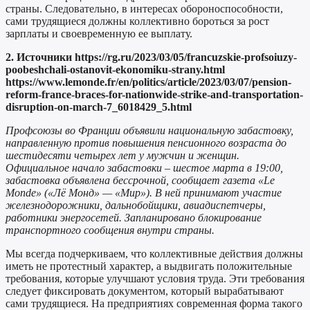
страны. Следовательно, в интересах обороноспособности,
сами трудящиеся должны коллективно бороться за рост
зарплаты и своевременную ее выплату.
2. Источники https://rg.ru/2023/03/05/francuzskie-profsoiuzy-
poobeshchali-ostanovit-ekonomiku-strany.html
https://www.lemonde.fr/en/politics/article/2023/03/07/pension-
reform-france-braces-for-nationwide-strike-and-transportation-
disruption-on-march-7_6018429_5.html
Профсоюзы во Франции объявили национальную забастовку,
направленную против повышения пенсионного возраста до
шестидесяти четырех лет у мужчин и женщин.
Официальное начало забастовки – шестое марта в 19:00,
забастовка объявлена бессрочной, сообщает газета «Le
Monde» («Лё Монд» — «Мир»). В ней принимают участие
железнодорожники, дальнобойщики, авиадиспетчеры,
работники энергосетей. Запланировано блокирование
транспортного сообщения внутри страны.
Мы всегда подчеркиваем, что коллективные действия должны
иметь не протестный характер, а выдвигать положительные
требования, которые улучшают условия труда. Эти требования
следует фиксировать документом, который вырабатывают
сами трудящиеся. На предприятиях современная форма такого