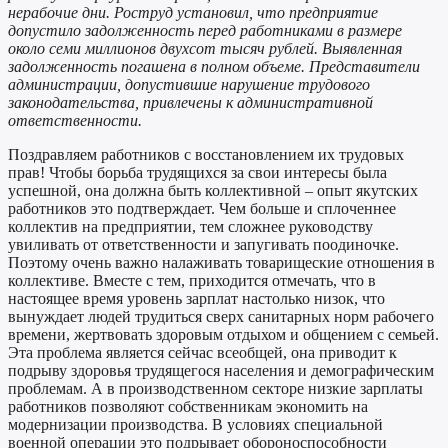
нерабочие дни. Роструд установил, что предприятие
допустило задолженность перед работниками в размере
около семи миллионов двухсот тысяч рублей. Выявленная
задолженность погашена в полном объеме. Представители
администрации, допустившие нарушение трудового
законодательства, привлечены к административной
ответственности.
Поздравляем работников с восстановлением их трудовых
прав! Чтобы борьба трудящихся за свои интересы была
успешной, она должна быть коллективной – опыт якутских
работников это подтверждает. Чем больше и сплоченнее
коллектив на предприятии, тем сложнее руководству
увиливать от ответственности и запугивать поодиночке.
Поэтому очень важно налаживать товарищеские отношения в
коллективе. Вместе с тем, приходится отмечать, что в
настоящее время уровень зарплат настолько низок, что
вынуждает людей трудиться сверх санитарных норм рабочего
времени, жертвовать здоровым отдыхом и общением с семьей.
Эта проблема является сейчас всеобщей, она приводит к
подрыву здоровья трудящегося населения и демографическим
проблемам. А в производственном секторе низкие зарплаты
работников позволяют собственникам экономить на
модернизации производства. В условиях специальной
военной операции это подрывает обороноспособности