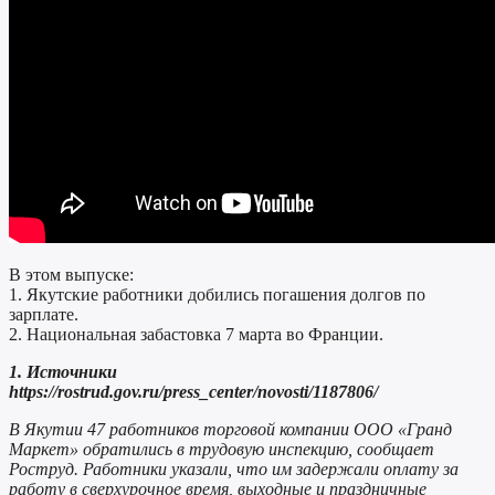
В этом выпуске:
1. Якутские работники добились погашения долгов по
зарплате.
2. Национальная забастовка 7 марта во Франции.
1. Источники
https://rostrud.gov.ru/press_center/novosti/1187806/
В Якутии 47 работников торговой компании ООО «Гранд
Маркет» обратились в трудовую инспекцию, сообщает
Роструд. Работники указали, что им задержали оплату за
работу в сверхурочное время, выходные и праздничные