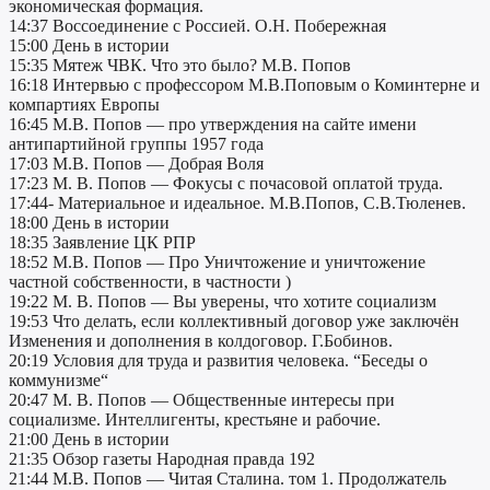
экономическая формация.
14:37 Воссоединение с Россией. О.Н. Побережная
15:00 День в истории
15:35 Мятеж ЧВК. Что это было? М.В. Попов
16:18 Интервью c профессором М.В.Поповым о Коминтерне и
компартиях Европы
16:45 М.В. Попов — про утверждения на сайте имени
антипартийной группы 1957 года
17:03 М.В. Попов — Добрая Воля
17:23 М. В. Попов — Фокусы с почасовой оплатой труда.
17:44- Материальное и идеальное. М.В.Попов, С.В.Тюленев.
18:00 День в истории
18:35 Заявление ЦК РПР
18:52 М.В. Попов — Про Уничтожение и уничтожение
частной собственности, в частности )
19:22 М. В. Попов — Вы уверены, что хотите социализм
19:53 Что делать, если коллективный договор уже заключён
Изменения и дополнения в колдоговор. Г.Бобинов.
20:19 Условия для труда и развития человека. “Беседы о
коммунизме“
20:47 М. В. Попов — Общественные интересы при
социализме. Интеллигенты, крестьяне и рабочие.
21:00 День в истории
21:35 Обзор газеты Народная правда 192
21:44 М.В. Попов — Читая Сталина. том 1. Продолжатель