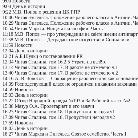
9:00 Новости
9:04 День в истории
9:22 М.В. Попов о решении ЦК РПР
10:06 Читая Энгельса. Положение рабочего класса в Англии. Ча
10:29 Читая Энгельса. Положение рабочего класса в Англии. Ча
10:54 Читая Маркса. Нищета философии. Часть 1
11:18 М.В. Попов — про утверждения на сайте имени антипар
11:38 М.В. Попов — Деградантское искусство и Социализм
11:59 Новости
12:04 День в истории
12:21 А.Б.Шульц о постановлении РК
12:34 Читая Сталина. том 16.2.5 Утрата на взлёте
13:14 Читая Сталина. том 17. В работе не отмечено ч.1
13:40 Читая Сталина. том 17. В работе не отмечено ч.2
14:16 А. В. Золотов — Сокращение рабочего дня как основание
14:39 Господствующий класс не ограничен никакими законами
14:59 Новости
15:03 День в истории
15:22 Обзор Народной правды №193 и За Рабочий класс №2
15:38 Мазур О.А. Пролетариат и его задачи
16:23 Читая Сталина. том 18. Пропустили негодяя ч1
17:09 Читая Сталина. том 18. Пропустили негодяя ч2
17:59 Новости
18:03 День в истории
18:27 Читая Маркса и Энгельса. Святое семейство. Часть 1