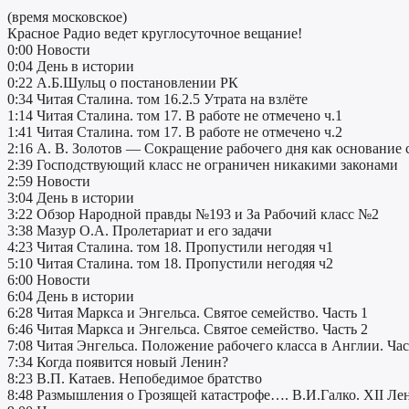
(время московское)
Красное Радио ведет круглосуточное вещание!
0:00 Новости
0:04 День в истории
0:22 А.Б.Шульц о постановлении РК
0:34 Читая Сталина. том 16.2.5 Утрата на взлёте
1:14 Читая Сталина. том 17. В работе не отмечено ч.1
1:41 Читая Сталина. том 17. В работе не отмечено ч.2
2:16 А. В. Золотов — Сокращение рабочего дня как основание
2:39 Господствующий класс не ограничен никакими законами
2:59 Новости
3:04 День в истории
3:22 Обзор Народной правды №193 и За Рабочий класс №2
3:38 Мазур О.А. Пролетариат и его задачи
4:23 Читая Сталина. том 18. Пропустили негодяя ч1
5:10 Читая Сталина. том 18. Пропустили негодяя ч2
6:00 Новости
6:04 День в истории
6:28 Читая Маркса и Энгельса. Святое семейство. Часть 1
6:46 Читая Маркса и Энгельса. Святое семейство. Часть 2
7:08 Читая Энгельса. Положение рабочего класса в Англии. Час
7:34 Когда появится новый Ленин?
8:23 В.П. Катаев. Непобедимое братство
8:48 Размышления о Грозящей катастрофе…. В.И.Галко. XII Ле