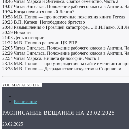
18:46 Читая Маркса и Энгельса. Святое семейство. Часть 2
19:07 Читая Энгельса. Положение рабочего класса в Англии. Ча
19:34 Когда появится новый Ленин?
19:58 М.В. Попов — про построчные пояснения книги Гегеля
20:23 В.П. Катаев. Непобедимое братство
20:48 Размышления о Грозящей катастрофе…. В.И.Галко. XII 
20:59 Новости
21:03 День в истории
21:22 М.В. Попов о решении ЦК РПР
22:05 Читая Энгельса. Положение рабочего класса в Англии. Ча
22:29 Читая Энгельса. Положение рабочего класса в Англии. Ча
22:54 Читая Маркса. Нищета философии. Часть 1
23:18 М.В. Попов — про утверждения на сайте имени антипар
23:38 М.В. Попов — Деградантское искусство и Социализм
YOU MAY ALSO LIKE
Расписание
РАСПИСАНИЕ ВЕЩАНИЯ НА 23.02.2025
23.02.2025