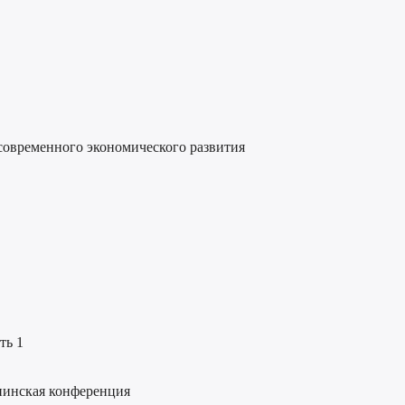
 современного экономического развития
ть 1
нинская конференция