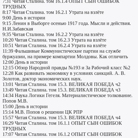
7:31 Читая Сталина. том 16.1.4 ОПЫТ СЫН ОШИБОК
ТРУДНЫХ
8:17 Читая Сталина. том 16.2.1 Утрата на взлёте
9:00 День в истории
9:15 Ленин в Выборге осенью 1917 года. Мысли и действия.
Н.И.Забавская
9:35 Читая Сталина. том 16.2.2 Утрата на взлёте
10:20 Читая Сталина. том 16.2.3 Утрата на взлёте
10:51 Читая Сталина. том 16.2.4 Утрата на взлёте
11:39 Фальшивые Коммунистические партии на службе
буржуазии, на примере компартии Молдовы. Как отличить
12:00 День в истории
12:15 Обзор Народной правды №193 и За Рабочий класс №2
12:28 Как развивать экономику в условиях санкций. А. В.
Золотов, доктор экономических наук.
13:01 Читая Сталина. том 15.3. ВЕЛИКАЯ ПОБЕДА ч2
13:49 Читая Сталина. том 15.3. ВЕЛИКАЯ ПОБЕДА ч3
14:34 Наука Логики Гегеля. Материалистическое толкование.
Попов М.В.
15:00 День в истории
15:14 М.В. Попов о решении ЦК РПР
15:57 Читая Сталина. том 15.3. ВЕЛИКАЯ ПОБЕДА ч4
16:29 Читая Сталина. том 16.1.1 ОПЫТ СЫН ОШИБОК
ТРУДНЫХ
17:07 Читая Сталина. том 16.1.2 ОПЫТ СЫН ОШИБОК