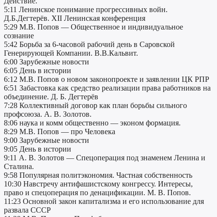
Действие.
5:11 Ленинское понимание прогрессивных войн.
Д.Б.Дегтерёв. XII Ленинская конференция
5:29 М.В. Попов — Общественное и индивидуальное
сознание
5:42 Борьба за 6-часовой рабочий день в Саровской
Генерирующей Компании. В.В.Кальвит.
6:00 Зарубежные новости
6:05 День в истории
6:12 М.В. Попов о новом законопроекте и заявлении ЦК РПР
6:51 Забастовка как средство реализации права работников на
объединение. Д. Б. Дегтерёв
7:28 Коллективный договор как план борьбы сильного
профсоюза. А. В. Золотов.
8:06 наука и комм общественно — эконом формация.
8:29 М.В. Попов — про Человека
9:00 Зарубежные новости
9:05 День в истории
9:11 А. В. Золотов — Спецоперация под знаменем Ленина и
Сталина.
9:58 Популярная политэкономия. Частная собственность
10:30 Навстречу антифашистскому конгрессу. Интересы,
право и спецоперация по денацификации. М. В. Попов.
11:23 Основной закон капитализма и его использование для
развала СССР