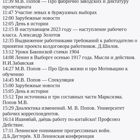
11:39 М.В. Попов — Про фабрично заводских и диктатуру
пролетариата
11:47 Участие левых в буржуазных выборах
12:00 Зарубежные новости
12:05 День в истории
12:15 В наступающем 2023 году — наступление рабочего
класса. Александр Золотов
12:35 Выдвижение работниками требований к работодателю о
принятии проекта колдоговора работников. Д.Шилов.
13:12 Уроки Бакинской стачки 1904
14:08 Ленин в Выборге осенью 1917 года. Мысли и действия.
Н.И.Забавская
14:27 М.В. Попов — Про Цель жизни и про Мотивацию к
обучению
14:45 М.В. Попов — Спекуляция
15:00 Зарубежные новости
15:05 День в истории
15:12 Три источника и три составных части Марксизма.
Попов М.В.
15:29 Диалектика изменений. М. В. Попов. Университет
рабочих корреспондентов.
16:14 Ишимбай, даёшь работу по-китайски! Профсоюз
Действие.
17:11 Ленинское понимание прогрессивных войн.
Д.Б.Дегтерёв. XII Ленинская конференция