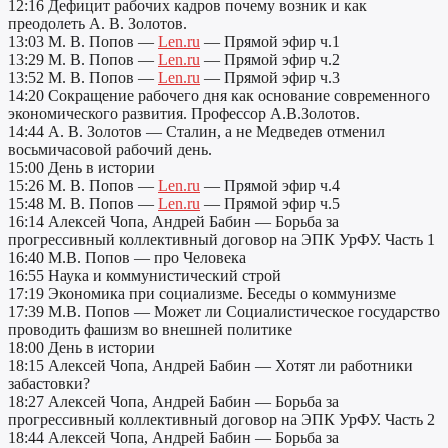
12:16 Дефицит рабочих кадров почему возник и как
преодолеть А. В. Золотов.
13:03 М. В. Попов —
Len.ru
— Прямой эфир ч.1
13:29 М. В. Попов —
Len.ru
— Прямой эфир ч.2
13:52 М. В. Попов —
Len.ru
— Прямой эфир ч.3
14:20 Сокращение рабочего дня как основание современного
экономического развития. Профессор А.В.Золотов.
14:44 А. В. Золотов — Сталин, а не Медведев отменил
восьмичасовой рабочий день.
15:00 День в истории
15:26 М. В. Попов —
Len.ru
— Прямой эфир ч.4
15:48 М. В. Попов —
Len.ru
— Прямой эфир ч.5
16:14 Алексей Чопа, Андрей Бабин — Борьба за
прогрессивный коллективный договор на ЭПК УрФУ. Часть 1
16:40 М.В. Попов — про Человека
16:55 Наука и коммунистический строй
17:19 Экономика при социализме. Беседы о коммунизме
17:39 М.В. Попов — Может ли Социалистическое государство
проводить фашизм во внешней политике
18:00 День в истории
18:15 Алексей Чопа, Андрей Бабин — Хотят ли работники
забастовки?
18:27 Алексей Чопа, Андрей Бабин — Борьба за
прогрессивный коллективный договор на ЭПК УрФУ. Часть 2
18:44 Алексей Чопа, Андрей Бабин — Борьба за