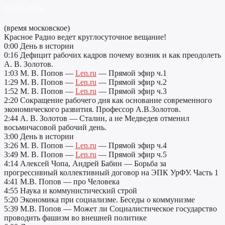
20.10.2024
(время московское)
Красное Радио ведет круглосуточное вещание!
0:00 День в истории
0:16 Дефицит рабочих кадров почему возник и как преодолеть
А. В. Золотов.
1:03 М. В. Попов —
Len.ru
— Прямой эфир ч.1
1:29 М. В. Попов —
Len.ru
— Прямой эфир ч.2
1:52 М. В. Попов —
Len.ru
— Прямой эфир ч.3
2:20 Сокращение рабочего дня как основание современного
экономического развития. Профессор А.В.Золотов.
2:44 А. В. Золотов — Сталин, а не Медведев отменил
восьмичасовой рабочий день.
3:00 День в истории
3:26 М. В. Попов —
Len.ru
— Прямой эфир ч.4
3:49 М. В. Попов —
Len.ru
— Прямой эфир ч.5
4:14 Алексей Чопа, Андрей Бабин — Борьба за
прогрессивный коллективный договор на ЭПК УрФУ. Часть 1
4:41 М.В. Попов — про Человека
4:55 Наука и коммунистический строй
5:20 Экономика при социализме. Беседы о коммунизме
5:39 М.В. Попов — Может ли Социалистическое государство
проводить фашизм во внешней политике