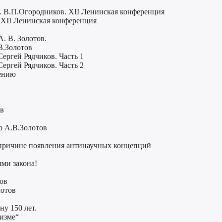
. В.П.Огородников. XII Ленинская конференция
 XII Ленинская конференция
. В. Золотов.
В.Золотов
ергей Рядчиков. Часть 1
ергей Рядчиков. Часть 2
чению
ов
р А.В.Золотов
 причине появления антинаучных концепций
ми закона!
тов
лотов
ну 150 лет.
низме“