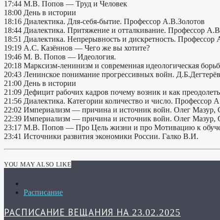
17:44 М.В. Попов — Труд и Человек
18:00 День в истории
18:16 Диалектика. Для-себя-бытие. Профессор А.В.Золотов
18:44 Диалектика. Притяжение и отталкивание. Профессор А.В
18:51 Диалектика. Непрерывность и дискретность. Профессор 
19:19 А.С. Казённов — Чего же вы хотите?
19:46 М. В. Попов — Идеология.
20:18 Марксизм-ленинизм и современная идеологическая борьб
20:43 Ленинское понимание прогрессивных войн. Д.Б.Дегтерёв
21:00 День в истории
21:09 Дефицит рабочих кадров почему возник и как преодолеть 
21:56 Диалектика. Категории количество и число. Профессор А
22:02 Империализм — причина и источник войн. Олег Мазур, С
22:39 Империализм — причина и источник войн. Олег Мазур, С
23:17 М.В. Попов — Про Цель жизни и про Мотивацию к обу
23:41 Источники развития экономики России. Галко В.И.
YOU MAY ALSO LIKE
Расписание
РАСПИСАНИЕ ВЕЩАНИЯ НА 23.02.2025