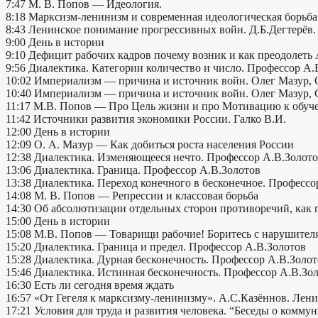
7:47 М. В. Попов — Идеология.
8:18 Марксизм-ленинизм и современная идеологическая борьба
8:43 Ленинское понимание прогрессивных войн. Д.Б.Дегтерёв.
9:00 День в истории
9:10 Дефицит рабочих кадров почему возник и как преодолеть А
9:56 Диалектика. Категории количество и число. Профессор А.
10:02 Империализм — причина и источник войн. Олег Мазур, С
10:40 Империализм — причина и источник войн. Олег Мазур, С
11:17 М.В. Попов — Про Цель жизни и про Мотивацию к обу
11:42 Источники развития экономики России. Галко В.И.
12:00 День в истории
12:09 О. А. Мазур — Как добиться роста населения России
12:38 Диалектика. Изменяющееся нечто. Профессор А.В.Золот
13:06 Диалектика. Граница. Профессор А.В.Золотов
13:38 Диалектика. Переход конечного в бесконечное. Профессо
14:08 М. В. Попов — Репрессии и классовая борьба
14:30 Об абсолютизации отдельных сторон противоречий, как
15:00 День в истории
15:08 М.В. Попов — Товарищи рабочие! Боритесь с нарушителя
15:20 Диалектика. Граница и предел. Профессор А.В.Золотов
15:28 Диалектика. Дурная бесконечность. Профессор А.В.Золо
15:46 Диалектика. Истинная бесконечность. Профессор А.В.Зо
16:30 Есть ли сегодня время ждать
16:57 «От Гегеля к марксизму-ленинизму». А.С.Казённов. Лени
17:21 Условия для труда и развития человека. “Беседы о комму