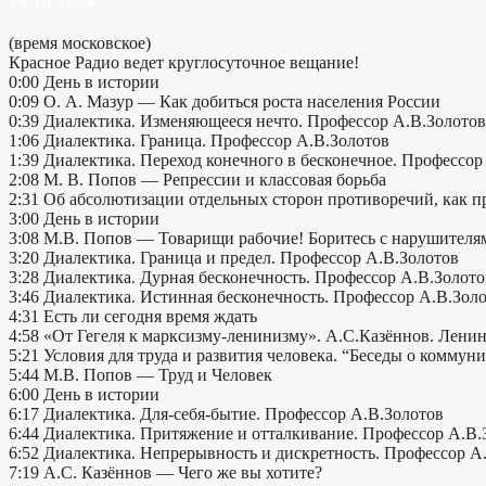
19.10.2024
(время московское)
Красное Радио ведет круглосуточное вещание!
0:00 День в истории
0:09 О. А. Мазур — Как добиться роста населения России
0:39 Диалектика. Изменяющееся нечто. Профессор А.В.Золотов
1:06 Диалектика. Граница. Профессор А.В.Золотов
1:39 Диалектика. Переход конечного в бесконечное. Профессор
2:08 М. В. Попов — Репрессии и классовая борьба
2:31 Об абсолютизации отдельных сторон противоречий, как 
3:00 День в истории
3:08 М.В. Попов — Товарищи рабочие! Боритесь с нарушителям
3:20 Диалектика. Граница и предел. Профессор А.В.Золотов
3:28 Диалектика. Дурная бесконечность. Профессор А.В.Золото
3:46 Диалектика. Истинная бесконечность. Профессор А.В.Зол
4:31 Есть ли сегодня время ждать
4:58 «От Гегеля к марксизму-ленинизму». А.С.Казённов. Ленину
5:21 Условия для труда и развития человека. “Беседы о коммун
5:44 М.В. Попов — Труд и Человек
6:00 День в истории
6:17 Диалектика. Для-себя-бытие. Профессор А.В.Золотов
6:44 Диалектика. Притяжение и отталкивание. Профессор А.В.
6:52 Диалектика. Непрерывность и дискретность. Профессор А
7:19 А.С. Казённов — Чего же вы хотите?