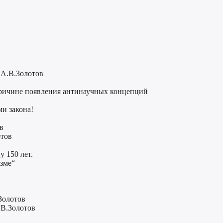
 А.В.Золотов
причине появления антинаучных концепций
и закона!
в
отов
 150 лет.
изме“
Золотов
.В.Золотов