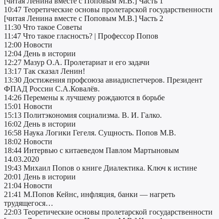
[читая Ленина вместе с Поповым М.В.] Часть 1
10:47 Теоретические основы пролетарской государственности
[читая Ленина вместе с Поповым М.В.] Часть 2
11:30 Что такое Советы
11:47 Что такое гласность? | Профессор Попов
12:00 Новости
12:04 День в истории
12:27 Мазур О.А. Пролетариат и его задачи
13:17 Так сказал Ленин!
13:30 Достижения профсоюза авиадиспетчеров. Президент
ФПАД России С.А.Ковалёв.
14:26 Перемены к лучшему рождаются в борьбе
15:01 Новости
15:13 Политэкономия социализма. В. И. Галко.
16:02 День в истории
16:58 Наука Логики Гегеля. Сущность. Попов М.В.
18:02 Новости
18:44 Интервью с китаеведом Павлом Мартыновым
14.03.2020
19:43 Михаил Попов о книге Диалектика. Ключ к истине
20:01 День в истории
21:04 Новости
21:41 М.Попов Кейнс, инфляция, банки — нагреть
трудящегося…
22:03 Теоретические основы пролетарской государственности