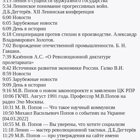
5:15 Ленин о сущности буржуазного государства
5:34 Ленинское понимание прогрессивных войн.
Д.Б.Дегтерёв. XII Ленинская конференция
6:00 Новости
6:05 Зарубежные новости
6:09 День в истории
6:18 Спецоперация против стихии в производстве. Александр
Владимирович Золотов.
7:02 Возрождение отечественной промышленности. Б. Н.
Гавшин.
7:39 Казённов А.С. «О Революционной диктатуре
пролетариата»
8:42 Источники развития экономики России. Галко В.И.
8:59 Новости
9:05 Зарубежные новости
9:09 День в истории
9:16 М.В. Попов о новом законопроекте и заявлении ЦК РПР
10:06 ГКЧП. Август 1991 года. Профессор М.В.Попов на
радио Эхо Москвы.
10:31 М. В. Попов — Что такое научный коммунизм
10:50 Михаил Васильевич Попов о событиях на Украине
[04.03.2022]
10:55 М. В. Попов — Вы уверены, что хотите социализм
11:18 Ленин — мастер революционной тактики. Д.Б.Дегтерёв
11:29 М.В. Попов — про утверждения на сайте имени