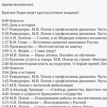
(время московское)
Красное Радио ведет круглосуточное вещание!
0:00 Новости
0:05 День в истории
0:17 Разведопрос. М.В. Попов о профсоюзном движении. Часть
0:39 Разведопрос. М.В. Попов о профсоюзном движении. Часть
1:10 А.В. Золотов — Сталин, а не Медведев отменил восьмича
1:37 В.И. Галко — Источники развития экономики России
1:55 Производство — Интеллигентам на заметку
2:09 А.А. Федин — Слава труду!
2:19 М.В. Попов — Наука логики. Пособие по обучению
2:33 Различие услуги и товара. М.В. Попов на стриме «Вектора
2:40 Исполнительная власть на подогреве. О борьбе врачей Ле
3:00 Новости
3:04 День в истории
3:21 Разведопрос. М.В. Попов о профсоюзном движении. Часть
3:45 Разведопрос. М.В. Попов о профсоюзном движении. Часть
4:15 М.В. Попов о частичной мобилизации
4:29 Александр Эрнандес — «Свобода, равенство, братство» н
4:40 Ленин о сущности буржуазного государства
4:59 М.В. Попов — Планирование работы по коллективным до
5:15 О.Н. Побережная — Воссоединение с Россией
5:30 М.В. Попов — Социал-шовинисты и левые Левые