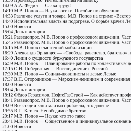
13:55 Производство. Интеллигентам на заметку
14:09 А.А. Федин — Слава труду!
14:19 М.В. Попов — Наука логики. Пособие по обучению
14:33 Различие услуги и товара. М.В. Попов на стриме «Вектор
14:40 Исполнительная власть на подогреве. О борьбе врачей Л
15:00 Новости
15:04 День в истории
15:21 Разведопрос. М.В. Попов о профсоюзном движении. Част
15:45 Разведопрос. М.В. Попов о профсоюзном движении. Част
16:15 М.В. Попов о частичной мобилизации
16:29 Александр Эрнандес — «Свобода, равенство, братство» 
16:40 Ленин о сущности буржуазного государства
16:59 М.В. Попов — Планирование работы по коллективным д
17:15 О.Н. Побережная — Воссоединение с Россией
17:30 М.В. Попов — Социал-шовинисты и левые Левые
17:37 В.П. Огородников — Марксизм-ленинизм и современная 
18:00 Новости
18:04 День в истории=
18:12 Фёдор Герасимов, НефтеГазСтрой — Как действует проф
18:41 Разведопрос. М.В. Попов о профсоюзном движении. Част
19:09 Все стадии капитализма пройдены, что дальше
19:55 В.П. Катаев. Непобедимое братство
20:17 М.В. Попов — Наука: что это такое
20:41 М.В. Попов — Общественное и индивидуальное сознани
21:00 Новости