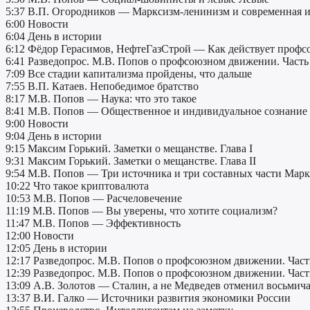
5:37 В.П. Огородников — Марксизм-ленинизм и современная и
6:00 Новости
6:04 День в истории
6:12 Фёдор Герасимов, НефтеГазСтрой — Как действует профс
6:41 Разведопрос. М.В. Попов о профсоюзном движении. Часть
7:09 Все стадии капитализма пройдены, что дальше
7:55 В.П. Катаев. Непобедимое братство
8:17 М.В. Попов — Наука: что это такое
8:41 М.В. Попов — Общественное и индивидуальное сознание
9:00 Новости
9:04 День в истории
9:15 Максим Горький. Заметки о мещанстве. Глава I
9:31 Максим Горький. Заметки о мещанстве. Глава II
9:54 М.В. Попов — Три источника и три составных части Мар
10:22 Что такое криптовалюта
10:53 М.В. Попов — Расчеловечение
11:19 М.В. Попов — Вы уверены, что хотите социализм?
11:47 М.В. Попов — Эффективность
12:00 Новости
12:05 День в истории
12:17 Разведопрос. М.В. Попов о профсоюзном движении. Част
12:39 Разведопрос. М.В. Попов о профсоюзном движении. Част
13:09 А.В. Золотов — Сталин, а не Медведев отменил восьмич
13:37 В.И. Галко — Источники развития экономики России