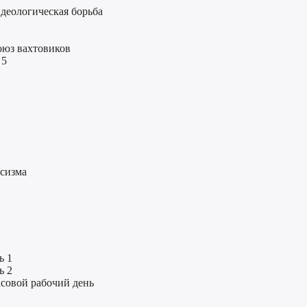
деологическая борьба
оюз вахтовиков
 5
ксизма
ь 1
ь 2
асовой рабочий день