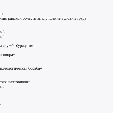
а»
енинградской области за улучшение условий труда
ь 3
ь 4
на службе буржуазии
оговорам
идеологическая борьба=
союз вахтовиков=
ь 5
е