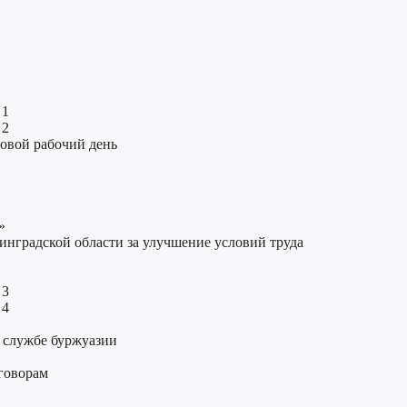
 1
 2
совой рабочий день
»
нинградской области за улучшение условий труда
 3
 4
а службе буржуазии
говорам