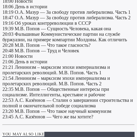
18:00 Новости
18:06 День в истории
18:19 О.А. Мазур — За свободу против либерализма. Часть 1
18:47 О.А. Мазур — За свободу против либерализма. Часть 2
19:16 Об уроках контрреволюции в СССР
19:39 М.В. Попов — Сущность Человека, какая она
20:03 Фальшивые Коммунистические партии на службе
буржуазии, на примере компартии Молдовы. Как отличить
20:28 М.В. Попов — Что такое гласность?
20:48 М.В. Попов — Труд и Человек
21:00 Новости
21:06 День в истории
21:21 Ленинизм – марксизм эпохи империализма и
пролетарских революций. М.В. Попов. Часть 1
21:54 Ленинизм – марксизм эпохи империализма и
пролетарских революций. М.В. Попов. Часть 2
22:35 М.В. Попов — Общественные интересы при
социализме. Интеллигенты, крестьяне и рабочие
22:53 А.С. Казённов — Сталин о завершении строительства и
полной и окончательной победе социализма
23:20 М.В. Попов — Что такое научный коммунизм
23:45 А.С. Казённов — Чего же вы хотите?
YOU MAY ALSO LIKE