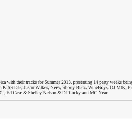
a with their tracks for Summer 2013, presenting 14 party weeks being 
from KISS DJs; Justin Wilkes, Neev, Shorty Blatz, WineBoys, DJ MIK, P
 MDT, Ed Case & Shelley Nelson & DJ Lucky and MC Near.