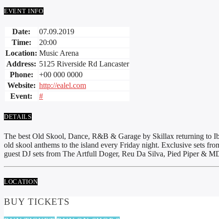
EVENT INFO
Date:
07.09.2019
Time:
20:00
Location:
Music Arena
Address:
5125 Riverside Rd Lancaster
Phone:
+00 000 0000
Website:
http://ealel.com
Event:
#
DETAILS
The best Old Skool, Dance, R&B & Garage by Skillax returning to Ibiz
old skool anthems to the island every Friday night. Exclusive sets 
guest DJ sets from The Artfull Doger, Reu Da Silva, Pied Piper &
LOCATION
BUY TICKETS