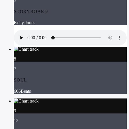
STORYBOARD
Kelly Jones
8
7
SOUL
606Beats
9
12