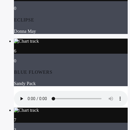
0
ECLIPSE
Donna May
6
0
BLUE FLOWERS
Sandy Pack
7
3