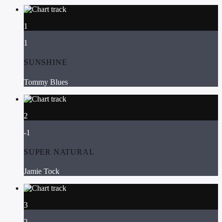
1
1
SUNSHINE
Tommy Blues
2
-1
SUPER NATURAL
Jamie Tock
3
2