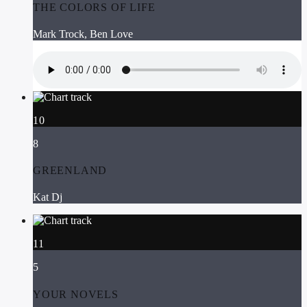
THE COLORS OF LIFE
Mark Trock, Ben Love
10
8
GREENLAND
Kat Dj
11
5
YOUR NOVELS