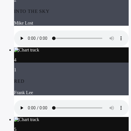
INTO THE SKY
Mike Lost
4
1
RED
Frank Lee
5