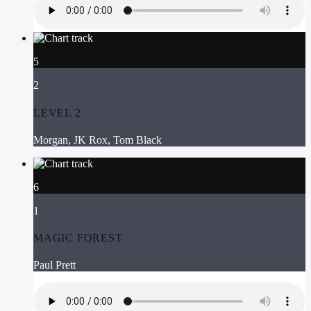
5
2
LEVEL 2
Morgan, JK Rox, Tom Black
6
1
MAGIC FOREST
Paul Prett