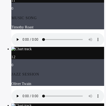
11
0
MUSIC SONG
Timothy Roast
12
0
JAZZ SESSION
Oliver Twain