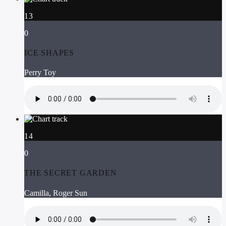
13
0
ICE SHAPES
Perry Toy
14
0
THE SECRET GARDEN
Camilla, Roger Sun