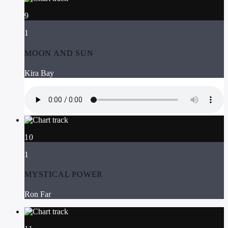
9
1
MOON AND SUN
Kira Bay
10
1
MYSTICAL POWER
Ron Far