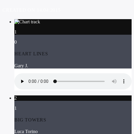
CREATED ON 14.04.2015
1
0
HEART LINES
Gary J.
2
1
BIG TOWERS
Luca Torino