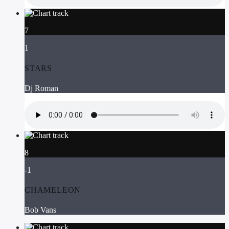
7
1
STARS
Dj Roman
8
-1
CHAMELEON
Bob Vans