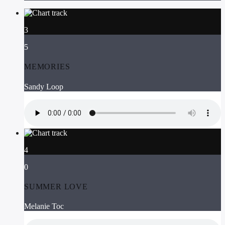
3
5
MEMORIES
Sandy Loop
4
0
SUMMER LOVE
Melanie Toc