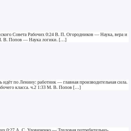
йского Совета Рабочих 0:24 В. П. Огородников — Наука, вера и
 М. В. Попов — Наука логики. […]
нь идёт по Ленину: работник — главная производительная сила.
очего класса. ч.2 1:33 М. В. Попов […]
чих 0:27 А. С. Удовиченко — Трудовая потребительно-