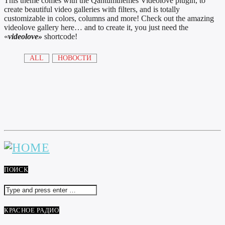
This theme comes with the Qantumthemes Videolove plugin, to
create beautiful video galleries with filters, and is totally
customizable in colors, columns and more! Check out the amazing
videolove gallery here… and to create it, you just need the
«
videolove»
shortcode!
ALL
НОВОСТИ
ПОИСК
КРАСНОЕ РАДИО