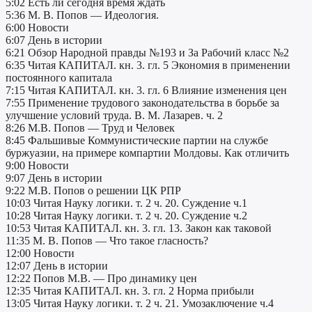
5:02 Есть ли сегодня время ждать
5:36 М. В. Попов — Идеология.
6:00 Новости
6:07 День в истории
6:21 Обзор Народной правды №193 и За Рабочий класс №2
6:35 Читая КАПИТАЛ. кн. 3. гл. 5 Экономия в применении
постоянного капитала
7:15 Читая КАПИТАЛ. кн. 3. гл. 6 Влияние изменения цен
7:55 Применение трудового законодательства в борьбе за
улучшение условий труда. В. М. Лазарев. ч. 2
8:26 М.В. Попов — Труд и Человек
8:45 Фальшивые Коммунистические партии на службе
буржуазии, на примере компартии Молдовы. Как отличить
9:00 Новости
9:07 День в истории
9:22 М.В. Попов о решении ЦК РПР
10:03 Читая Науку логики. т. 2 ч. 20. Суждение ч.1
10:28 Читая Науку логики. т. 2 ч. 20. Суждение ч.2
10:53 Читая КАПИТАЛ. кн. 3. гл. 13. Закон как таковой
11:35 М. В. Попов — Что такое гласность?
12:00 Новости
12:07 День в истории
12:22 Попов М.В. — Про динамику цен
12:35 Читая КАПИТАЛ. кн. 3. гл. 2 Норма прибыли
13:05 Читая Науку логики. т. 2 ч. 21. Умозаключение ч.4