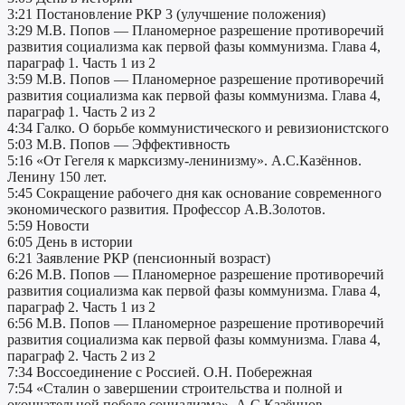
3:21 Постановление РКР 3 (улучшение положения)
3:29 М.В. Попов — Планомерное разрешение противоречий
развития социализма как первой фазы коммунизма. Глава 4,
параграф 1. Часть 1 из 2
3:59 М.В. Попов — Планомерное разрешение противоречий
развития социализма как первой фазы коммунизма. Глава 4,
параграф 1. Часть 2 из 2
4:34 Галко. О борьбе коммунистического и ревизионистского
5:03 М.В. Попов — Эффективность
5:16 «От Гегеля к марксизму-ленинизму». А.С.Казённов.
Ленину 150 лет.
5:45 Сокращение рабочего дня как основание современного
экономического развития. Профессор А.В.Золотов.
5:59 Новости
6:05 День в истории
6:21 Заявление РКР (пенсионный возраст)
6:26 М.В. Попов — Планомерное разрешение противоречий
развития социализма как первой фазы коммунизма. Глава 4,
параграф 2. Часть 1 из 2
6:56 М.В. Попов — Планомерное разрешение противоречий
развития социализма как первой фазы коммунизма. Глава 4,
параграф 2. Часть 2 из 2
7:34 Воссоединение с Россией. О.Н. Побережная
7:54 «Сталин о завершении строительства и полной и
окончательной победе социализма». А.С.Казённов.