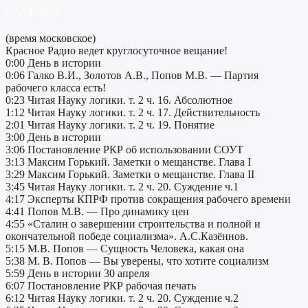
30.04.2024
(время московское)
Красное Радио ведет круглосуточное вещание!
0:00 День в истории
0:06 Галко В.И., Золотов А.В., Попов М.В. — Партия
рабочего класса есть!
0:23 Читая Науку логики. т. 2 ч. 16. Абсолютное
1:12 Читая Науку логики. т. 2 ч. 17. Действительность
2:01 Читая Науку логики. т. 2 ч. 19. Понятие
3:00 День в истории
3:06 Постановление РКР об использовании СОУТ
3:13 Максим Горький. Заметки о мещанстве. Глава I
3:29 Максим Горький. Заметки о мещанстве. Глава II
3:45 Читая Науку логики. т. 2 ч. 20. Суждение ч.1
4:17 Эксперты КПРФ против сокращения рабочего времени
4:41 Попов М.В. — Про динамику цен
4:55 «Сталин о завершении строительства и полной и
окончательной победе социализма». А.С.Казённов.
5:15 М.В. Попов — Сущность Человека, какая она
5:38 М. В. Попов — Вы уверены, что хотите социализм
5:59 День в истории 30 апреля
6:07 Постановление РКР рабочая печать
6:12 Читая Науку логики. т. 2 ч. 20. Суждение ч.2