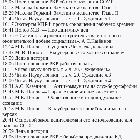
15:06 Постановление РКР об использовании СОУТ
15:13 Максим Горький. Заметки о мещанстве. Глава I
15:29 Максим Горький. Заметки о мещанстве. Глава II
15:45 Читая Науку логики. т. 2 ч. 20. Суждение ч.1
16:17 Эксперты КПРФ против сокращения рабочего времени
16:41 Попов М.В. — Про динамику цен
16:55 «Сталин о завершении строительства и полной и
окончательной победе социализма». А.С.Казённов.
17:14 М.В. Попов — Сущность Человека, какая она
17:38 М. В. Попов — Вы уверены, что хотите социализм
17:59 День в истории
18:06 Постановление РКР рабочая печать
18:11 Читая Науку логики. т. 2 ч. 20. Суждение ч.2
18:35 Читая Науку логики. т. 2 ч. 20. Суждение ч.3
19:00 Читая Науку логики. т. 2 ч. 20. Суждение ч.4
19:31 А.С. Казённов — Антикоммунизм на службе русофобии
19:45 М.В. Попов — Параллельное чтение классиков
19:55 М.В. Попов — Общественное и индивидуальное
сознание
20:18 М.В. Попов — Как уберечься от ошибок и измены в
верхах
20:41 Основной закон капитализма и его использование для
развала СССР
20:59 День в истории
21:06 Постановление РКР о борьбе за продвижение КД