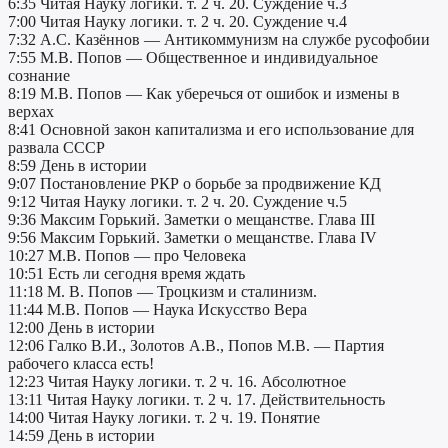
6:35 Читая Науку логики. т. 2 ч. 20. Суждение ч.3
7:00 Читая Науку логики. т. 2 ч. 20. Суждение ч.4
7:32 А.С. Казённов — Антикоммунизм на службе русофобии
7:55 М.В. Попов — Общественное и индивидуальное
сознание
8:19 М.В. Попов — Как уберечься от ошибок и измены в
верхах
8:41 Основной закон капитализма и его использование для
развала СССР
8:59 День в истории
9:07 Постановление РКР о борьбе за продвижение КД
9:12 Читая Науку логики. т. 2 ч. 20. Суждение ч.5
9:36 Максим Горький. Заметки о мещанстве. Глава III
9:56 Максим Горький. Заметки о мещанстве. Глава IV
10:27 М.В. Попов — про Человека
10:51 Есть ли сегодня время ждать
11:18 М. В. Попов — Троцкизм и сталинизм.
11:44 М.В. Попов — Наука Искусство Вера
12:00 День в истории
12:06 Галко В.И., Золотов А.В., Попов М.В. — Партия
рабочего класса есть!
12:23 Читая Науку логики. т. 2 ч. 16. Абсолютное
13:11 Читая Науку логики. т. 2 ч. 17. Действительность
14:00 Читая Науку логики. т. 2 ч. 19. Понятие
14:59 День в истории