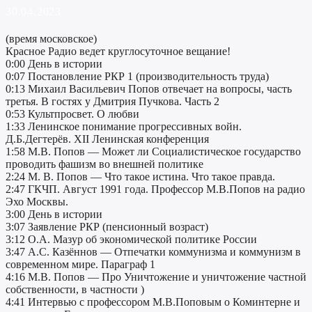
30.04.2023
(время московское)
Красное Радио ведет круглосуточное вещание!
0:00 День в истории
0:07 Постановление РКР 1 (производительность труда)
0:13 Михаил Васильевич Попов отвечает на вопросы, часть
третья. В гостях у Дмитрия Пучкова. Часть 2
0:53 Культпросвет. О любви
1:33 Ленинское понимание прогрессивных войн.
Д.Б.Дегтерёв. XII Ленинская конференция
1:58 М.В. Попов — Может ли Социалистическое государство
проводить фашизм во внешней политике
2:24 М. В. Попов — Что такое истина. Что такое правда.
2:47 ГКЧП. Август 1991 года. Профессор М.В.Попов на радио
Эхо Москвы.
3:00 День в истории
3:07 Заявление РКР (пенсионный возраст)
3:12 О.А. Мазур об экономической политике России
3:47 А.С. Казённов — Отпечатки коммунизма и коммунизм в
современном мире. Параграф 1
4:16 М.В. Попов — Про Уничтожение и уничтожение частной
собственности, в частности )
4:41 Интервью c профессором М.В.Поповым о Коминтерне и