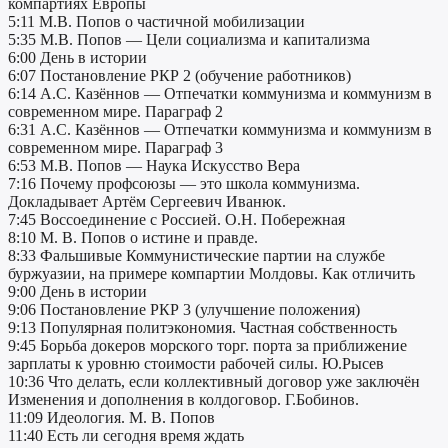
компартиях Европы
5:11 М.В. Попов о частичной мобилизации
5:35 М.В. Попов — Цели социализма и капитализма
6:00 День в истории
6:07 Постановление РКР 2 (обучение работников)
6:14 А.С. Казённов — Отпечатки коммунизма и коммунизм в
современном мире. Параграф 2
6:31 А.С. Казённов — Отпечатки коммунизма и коммунизм в
современном мире. Параграф 3
6:53 М.В. Попов — Наука Искусство Вера
7:16 Почему профсоюзы — это школа коммунизма.
Докладывает Артём Сергеевич Иванюк.
7:45 Воссоединение с Россией. О.Н. Побережная
8:10 М. В. Попов о истине и правде.
8:33 Фальшивые Коммунистические партии на службе
буржуазии, на примере компартии Молдовы. Как отличить
9:00 День в истории
9:06 Постановление РКР 3 (улучшение положения)
9:13 Популярная политэкономия. Частная собственность
9:45 Борьба докеров морского торг. порта за приближение
зарплаты к уровню стоимости рабочей силы. Ю.Рысев
10:36 Что делать, если коллективный договор уже заключён
Изменения и дополнения в колдоговор. Г.Бобинов.
11:09 Идеология. М. В. Попов
11:40 Есть ли сегодня время ждать