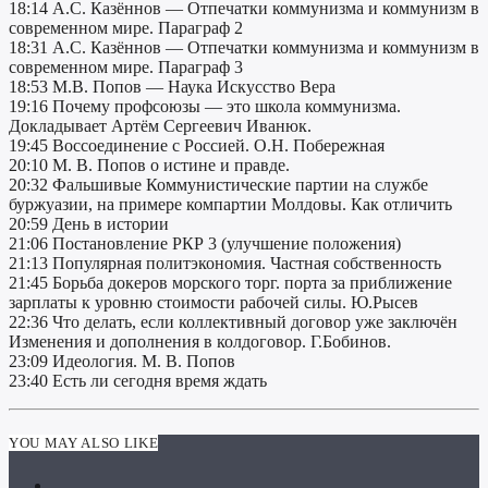
18:14 А.С. Казённов — Отпечатки коммунизма и коммунизм в
современном мире. Параграф 2
18:31 А.С. Казённов — Отпечатки коммунизма и коммунизм в
современном мире. Параграф 3
18:53 М.В. Попов — Наука Искусство Вера
19:16 Почему профсоюзы — это школа коммунизма.
Докладывает Артём Сергеевич Иванюк.
19:45 Воссоединение с Россией. О.Н. Побережная
20:10 М. В. Попов о истине и правде.
20:32 Фальшивые Коммунистические партии на службе
буржуазии, на примере компартии Молдовы. Как отличить
20:59 День в истории
21:06 Постановление РКР 3 (улучшение положения)
21:13 Популярная политэкономия. Частная собственность
21:45 Борьба докеров морского торг. порта за приближение
зарплаты к уровню стоимости рабочей силы. Ю.Рысев
22:36 Что делать, если коллективный договор уже заключён
Изменения и дополнения в колдоговор. Г.Бобинов.
23:09 Идеология. М. В. Попов
23:40 Есть ли сегодня время ждать
YOU MAY ALSO LIKE