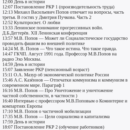
12:00 День в истории
12:07 Постановление РКР 1 (производительность труда)
12:13 Михаил Васильевич Попов отвечает на вопросы, часть
третья. В гостях у Дмитрия Пучкова. Часть 2
12:52 Культпросвет. О любви
13:33 Ленинское понимание прогрессивных войн.
Д.Б.Дегтерёв. XII Ленинская конференция
13:57 М.В. Попов — Может ли Социалистическое государство
проводить фашизм во внешней политике
14:24 М. В. Попов — Что такое истина. Что такое правда.
14:47 ГКЧП. Август 1991 года. Профессор М.В.Попов на
радио Эхо Москвы.
14:59 День в истории
15:07 Заявление РКР (пенсионный возраст)
15:11 О.А. Мазур об экономической политике России
15:46 А.С. Казённов — Отпечатки коммунизма и коммунизм в
современном мире. Параграф 1
16:16 М.В. Попов — Про Уничтожение и уничтожение
частной собственности, в частности )
16:40 Интервью c профессором М.В.Поповым о Коминтерне и
компартиях Европы
17:10 М.В. Попов о частичной мобилизации
17:35 М.В. Попов — Цели социализма и капитализма
17:59 День в истории
18:07 Постановление РКР 2 (обучение работников)