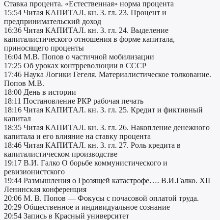
Ставка процента. «Естественная» норма процента
15:54 Читая КАПИТАЛ. кн. 3. гл. 23. Процент и
предпринимательский доход
16:36 Читая КАПИТАЛ. кн. 3. гл. 24. Выделение
капиталистического отношения в форме капитала,
приносящего проценты
16:04 М.В. Попов о частичной мобилизации
17:25 Об уроках контрреволюции в СССР
17:46 Наука Логики Гегеля. Материалистическое толкование.
Попов М.В.
18:00 День в истории
18:11 Постановление РКР рабочая печать
18:16 Читая КАПИТАЛ. кн. 3. гл. 25. Кредит и фиктивный
капитал
18:35 Читая КАПИТАЛ. кн. 3. гл. 26. Накопление денежного
капитала и его влияние на ставку процента
18:46 Читая КАПИТАЛ. кн. 3. гл. 27. Роль кредита в
капиталистическом производстве
19:17 В.И. Галко О борьбе коммунистического и
ревизионистского
19:44 Размышления о Грозящей катастрофе…. В.И.Галко. XII
Ленинская конференция
20:06 М. В. Попов — Фокусы с почасовой оплатой труда.
20:29 Общественное и индивидуальное сознание
20:54 Запись в Красный университет