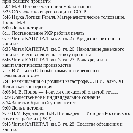
приносящего проценты
5:04 М.В. Попов о частичной мобилизации
5:25 Об уроках контрреволюции в СССР
5:46 Наука Логики Гегеля. Материалистическое толкование.
Попов М.В.
6:00 День в истории
6:11 Постановление РКР рабочая печать
6:16 Читая КАПИТАЛ. кн. 3. гл. 25. Кредит и фиктивный
капитал
6:35 Читая КАПИТАЛ. кн. 3. гл. 26. Накопление денежного
капитала и его влияние на ставку процента
6:46 Читая КАПИТАЛ. кн. 3. гл. 27. Роль кредита в
капиталистическом производстве
7:17 В.И. Галко О борьбе коммунистического и
ревизионистского
7:44 Размышления о Грозящей катастрофе…. В.И.Галко. XII
Ленинская конференция
8:06 М. В. Попов — Фокусы с почасовой оплатой труда.
8:29 Общественное и индивидуальное сознание
8:54 Запись в Красный университет
9:00 День в истории
9:10 В.М. Кудрявцев, В.И. Шишкарёв — История Российского
комитета рабочих (РКР)
9:45 Читая КАПИТАЛ. кн. 3. гл. 28. Средства обращения и
капитал