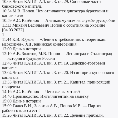
10:03 Читая КАПИТАЛ. кн. 3. гл. 29. Составные части
банковского капитала
10:34 М.В. Попов. Чем отличаются диктатура буржуазии и
капитализм
10:59 А.С. Казённов — Антикоммунизм на службе русофобии
11:13 Михаил Васильевич Попов о событиях на Украине
[04.03.2022]
1
11:44 К.В. Юрков — «Ленин о требованиях к теоретикам
марксизма». XII Ленинская конференция.
12:00 День в истории
12:10 А.В. Золотов, М.В. Попов — Ленинград и Сталинград
— история и будущее России
12:46 Читая КАПИТАЛ. кн. 3. гл. 19. Денежно-торговый
капитал
13:04 Читая КАПИТАЛ. кн. 3. гл. 20. Из истории купеческого
капитала
13:33 Читая КАПИТАЛ. кн. 3. гл. 21. Капитал, приносящий
проценты
14:16 А.С. Казённов — Чего же вы хотите?
14:40 Производство. Интеллигентам на заметку
15:00 День в истории
15:09 Галко В.И., Золотов А.В., Попов М.В. — Партия
рабочего класса есть!
15:26 Читая КАПИТАЛ. кн. 3. гл. 22. Деление прибыли.