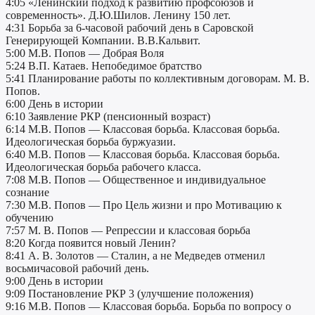
4:05 «Ленинский подход к развитию профсоюзов и
современность». Д.Ю.Шилов. Ленину 150 лет.
4:31 Борьба за 6-часовой рабочий день в Саровской
Генерирующей Компании. В.В.Кальвит.
5:00 М.В. Попов — Добрая Воля
5:24 В.П. Катаев. Непобедимое братство
5:41 Планирование работы по коллективным договорам. М. В.
Попов.
6:00 День в истории
6:10 Заявление РКР (пенсионный возраст)
6:14 М.В. Попов — Классовая борьба. Классовая борьба.
Идеологическая борьба буржуазии.
6:40 М.В. Попов — Классовая борьба. Классовая борьба.
Идеологическая борьба рабочего класса.
7:08 М.В. Попов — Общественное и индивидуальное
сознание
7:30 М.В. Попов — Про Цель жизни и про Мотивацию к
обучению
7:57 М. В. Попов — Репрессии и классовая борьба
8:20 Когда появится новый Ленин?
8:41 А. В. Золотов — Сталин, а не Медведев отменил
восьмичасовой рабочий день.
9:00 День в истории
9:09 Постановление РКР 3 (улучшение положения)
9:16 М.В. Попов — Классовая борьба. Борьба по вопросу о