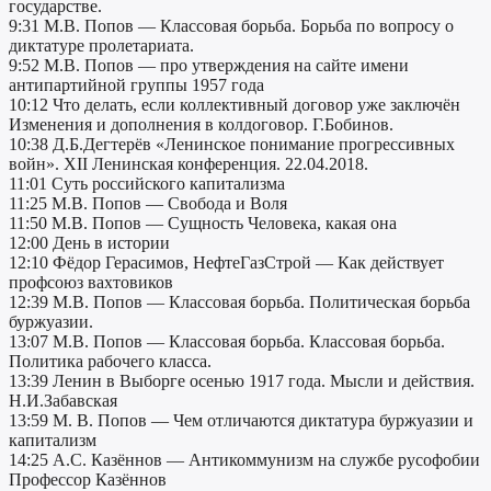
государстве.
9:31 М.В. Попов — Классовая борьба. Борьба по вопросу о
диктатуре пролетариата.
9:52 М.В. Попов — про утверждения на сайте имени
антипартийной группы 1957 года
10:12 Что делать, если коллективный договор уже заключён
Изменения и дополнения в колдоговор. Г.Бобинов.
10:38 Д.Б.Дегтерёв «Ленинское понимание прогрессивных
войн». XII Ленинская конференция. 22.04.2018.
11:01 Суть российского капитализма
11:25 М.В. Попов — Свобода и Воля
11:50 М.В. Попов — Сущность Человека, какая она
12:00 День в истории
12:10 Фёдор Герасимов, НефтеГазСтрой — Как действует
профсоюз вахтовиков
12:39 М.В. Попов — Классовая борьба. Политическая борьба
буржуазии.
13:07 М.В. Попов — Классовая борьба. Классовая борьба.
Политика рабочего класса.
13:39 Ленин в Выборге осенью 1917 года. Мысли и действия.
Н.И.Забавская
13:59 М. В. Попов — Чем отличаются диктатура буржуазии и
капитализм
14:25 А.С. Казённов — Антикоммунизм на службе русофобии
Профессор Казённов