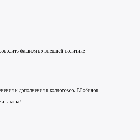
проводить фашизм во внешней политике
енения и дополнения в колдоговор. Г.Бобинов.
и закона!