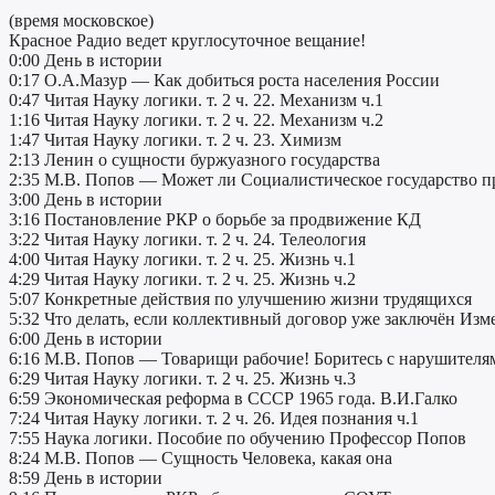
(время московское)
Красное Радио ведет круглосуточное вещание!
0:00 День в истории
0:17 О.А.Мазур — Как добиться роста населения России
0:47 Читая Науку логики. т. 2 ч. 22. Механизм ч.1
1:16 Читая Науку логики. т. 2 ч. 22. Механизм ч.2
1:47 Читая Науку логики. т. 2 ч. 23. Химизм
2:13 Ленин о сущности буржуазного государства
2:35 М.В. Попов — Может ли Социалистическое государство 
3:00 День в истории
3:16 Постановление РКР о борьбе за продвижение КД
3:22 Читая Науку логики. т. 2 ч. 24. Телеология
4:00 Читая Науку логики. т. 2 ч. 25. Жизнь ч.1
4:29 Читая Науку логики. т. 2 ч. 25. Жизнь ч.2
5:07 Конкретные действия по улучшению жизни трудящихся
5:32 Что делать, если коллективный договор уже заключён Изм
6:00 День в истории
6:16 М.В. Попов — Товарищи рабочие! Боритесь с нарушителям
6:29 Читая Науку логики. т. 2 ч. 25. Жизнь ч.3
6:59 Экономическая реформа в СССР 1965 года. В.И.Галко
7:24 Читая Науку логики. т. 2 ч. 26. Идея познания ч.1
7:55 Наука логики. Пособие по обучению Профессор Попов
8:24 М.В. Попов — Сущность Человека, какая она
8:59 День в истории