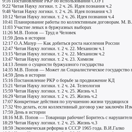
9:16 Постановление РКР об использовании СОУТ
9:22 Читая Науку логики. т. 2 ч. 26. Идея познания ч.2
9:48 Читая Науку логики. т. 2 ч. 26. Идея познания ч.3
10:12 Читая Науку логики. т. 2 ч. 26. Идея познания ч.4
10:41 Планирование работы по коллективным договорам. М. В.
11:03 Участие левых в буржуазных выборах
11:26 М.В. Попов — Труд и Человек
11:59 День в истории
12:17 О.А.Мазур — Как добиться роста населения России
12:47 Читая Науку логики. т. 2 ч. 22. Механизм ч.1
13:15 Читая Науку логики. т. 2 ч. 22. Механизм ч.2
13:47 Читая Науку логики. т. 2 ч. 23. Химизм
14:13 Ленин о сущности буржуазного государства
14:35 М.В. Попов — Может ли Социалистическое государство
14:59 День в истории
15:16 Постановление РКР о борьбе за продвижение КД
15:21 Читая Науку логики. т. 2 ч. 24. Телеология
15:59 Читая Науку логики. т. 2 ч. 25. Жизнь ч.1
16:29 Читая Науку логики. т. 2 ч. 25. Жизнь ч.2
17:07 Конкретные действия по улучшению жизни трудящихся
17:32 Что делать, если коллективный договор уже заключён Из
17:59 День в истории
18:16 М.В. Попов — Товарищи рабочие! Боритесь с нарушителя
18:29 Читая Науку логики. т. 2 ч. 25. Жизнь ч.3
18:59 Экономическая реформа в СССР 1965 года. В.И.Галко