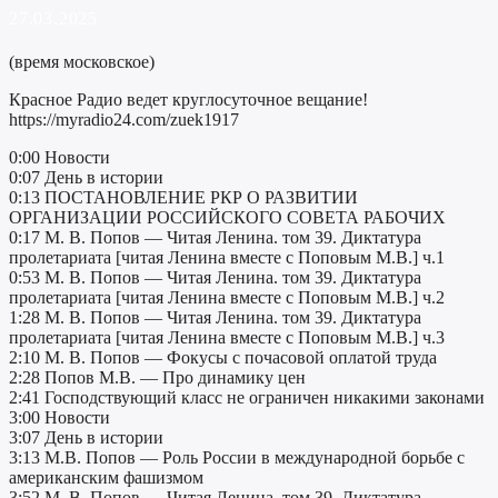
27.03.2025
(время московское)
Красное Радио ведет круглосуточное вещание!
https://myradio24.com/zuek1917
0:00 Новости
0:07 День в истории
0:13 ПОСТАНОВЛЕНИЕ РКР О РАЗВИТИИ
ОРГАНИЗАЦИИ РОССИЙСКОГО СОВЕТА РАБОЧИХ
0:17 М. В. Попов — Читая Ленина. том 39. Диктатура
пролетариата [читая Ленина вместе с Поповым М.В.] ч.1
0:53 М. В. Попов — Читая Ленина. том 39. Диктатура
пролетариата [читая Ленина вместе с Поповым М.В.] ч.2
1:28 М. В. Попов — Читая Ленина. том 39. Диктатура
пролетариата [читая Ленина вместе с Поповым М.В.] ч.3
2:10 М. В. Попов — Фокусы с почасовой оплатой труда
2:28 Попов М.В. — Про динамику цен
2:41 Господствующий класс не ограничен никакими законами
3:00 Новости
3:07 День в истории
3:13 М.В. Попов — Роль России в международной борьбе с
американским фашизмом
3:52 М. В. Попов — Читая Ленина. том 39. Диктатура