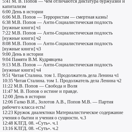
5:41 М. В. Попов — Чем отличаются диктатура буржуазии и
капитализм
6:00 День в истории
6:06 М.В. Попов — Террористам — смертная казнь!
6:38 М.В. Попов — Анти-Социалистическая подлость
[нужные книги] ч1
7:22 М.В. Попов — Анти-Социалистическая подлость
[нужные книги] ч2
8:08 М.В. Попов — Анти-Социалистическая подлость
[нужные книги] ч3
9:00 День в истории
9:04 Памяти В.М. Кудрявцева
9:13 М.В. Попов — Анти-Социалистическая подлость
[нужные книги] ч4
9:51 Читая Сталина. том 1. Продолжатель дела Ленина ч1
10:35 Читая Сталина. том 1. Продолжатель дела Ленина ч2
11:22 М.В. Попов — Свобода и Воля
11:47 М. В. Попов о истине и правде.
12:00 День в истории
12:06 Галко В.И., Золотов А.В., Попов М.В. — Партия
рабочего класса есть!
12:23 Кружок диалектики Материалистическое содержание
учения о бытии и учения о сущности. ч.3
12:48 КЛГД. 08. «Суть». ч.1
13:16 КЛГД. 08. «Суть». ч.2