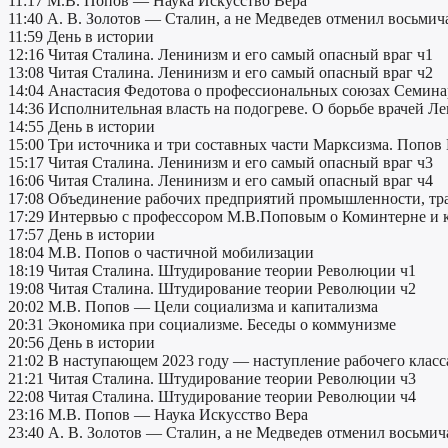
11:17 М.В. Попов — Наука Искусство Вера
11:40 А. В. Золотов — Сталин, а не Медведев отменил восьмич
11:59 День в истории
12:16 Читая Сталина. Ленинизм и его самый опасный враг ч1
13:08 Читая Сталина. Ленинизм и его самый опасный враг ч2
14:04 Анастасия Федотова о профессиональных союзах Семинар
14:36 Исполнительная власть на подогреве. О борьбе врачей Л
14:55 День в истории
15:00 Три источника и три составных части Марксизма. Попов
15:17 Читая Сталина. Ленинизм и его самый опасный враг ч3
16:06 Читая Сталина. Ленинизм и его самый опасный враг ч4
17:08 Объединение рабочих предприятий промышленности, транс
17:29 Интервью c профессором М.В.Поповым о Коминтерне и 
17:57 День в истории
18:04 М.В. Попов о частичной мобилизации
18:19 Читая Сталина. Штудирование теории Революции ч1
19:08 Читая Сталина. Штудирование теории Революции ч2
20:02 М.В. Попов — Цели социализма и капитализма
20:31 Экономика при социализме. Беседы о коммунизме
20:56 День в истории
21:02 В наступающем 2023 году — наступление рабочего класс
21:21 Читая Сталина. Штудирование теории Революции ч3
22:08 Читая Сталина. Штудирование теории Революции ч4
23:16 М.В. Попов — Наука Искусство Вера
23:40 А. В. Золотов — Сталин, а не Медведев отменил восьмич