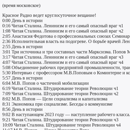
(время московское)
Красное Радио ведет круглосуточное вещание!
0:00 День в истории
0:16 Читая Сталина. Ленинизм и его самый опасный враг ч1
1:08 Читая Сталина. Ленинизм и его самый опасный враг ч2
2:05 Анастасия Федотова о профессиональных союзах Семинар 
2:36 Исполнительная власть на подогреве. О борьбе врачей Ле
2:55 День в истории
3:01 Три источника и три составных части Марксизма. Попов 
3:17 Читая Сталина. Ленинизм и его самый опасный враг ч3
4:07 Читая Сталина. Ленинизм и его самый опасный враг ч4
5:08 Объединение рабочих предприятий промышленности, трансп
5:30 Интервью c профессором М.В.Поповым о Коминтерне и к
5:57 День в истории
6:04 М.В. Попов о частичной мобилизации
6:19 Читая Сталина. Штудирование теории Революции ч1
7:09 Читая Сталина. Штудирование теории Революции ч2
8:02 М.В. Попов — Цели социализма и капитализма
8:31 Экономика при социализме. Беседы о коммунизме
8:56 День в истории
9:02 В наступающем 2023 году — наступление рабочего класса
9:21 Читая Сталина. Штудирование теории Революции ч3
10:09 Читая Сталина. Штудирование теории Революции ч4