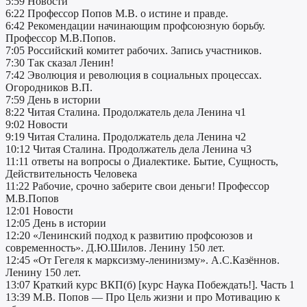
5:59 Новости
6:22 Профессор Попов М.В. о истине и правде.
6:42 Рекомендации начинающим профсоюзную борьбу.
Профессор М.В.Попов.
7:05 Российский комитет рабочих. Запись участников.
7:30 Так сказал Ленин!
7:42 Эволюция и революция в социальных процессах.
Огородников В.П.
7:59 День в истории
8:22 Читая Сталина. Продолжатель дела Ленина ч1
9:02 Новости
9:19 Читая Сталина. Продолжатель дела Ленина ч2
10:12 Читая Сталина. Продолжатель дела Ленина ч3
11:11 ответы на вопросы о Диалектике. Бытие, Сущность,
Действительность Человека
11:22 Рабочие, срочно заберите свои деньги! Профессор
М.В.Попов
12:01 Новости
12:05 День в истории
12:20 «Ленинский подход к развитию профсоюзов и
современность». Д.Ю.Шилов. Ленину 150 лет.
12:45 «От Гегеля к марксизму-ленинизму». А.С.Казённов.
Ленину 150 лет.
13:07 Краткий курс ВКП(б) [курс Наука Побеждать!]. Часть 1
13:39 М.В. Попов — Про Цель жизни и про Мотивацию к