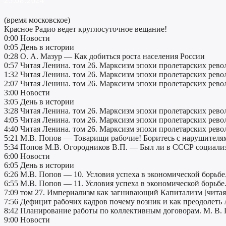
25.08.2024
(время московское)
Красное Радио ведет круглосуточное вещание!
0:00 Новости
0:05 День в истории
0:28 О. А. Мазур — Как добиться роста населения России
0:57 Читая Ленина. том 26. Марксизм эпохи пролетарских рево
1:32 Читая Ленина. том 26. Марксизм эпохи пролетарских рево
2:07 Читая Ленина. том 26. Марксизм эпохи пролетарских рево
3:00 Новости
3:05 День в истории
3:28 Читая Ленина. том 26. Марксизм эпохи пролетарских рево
4:05 Читая Ленина. том 26. Марксизм эпохи пролетарских рево
4:40 Читая Ленина. том 26. Марксизм эпохи пролетарских рево
5:21 М.В. Попов — Товарищи рабочие! Боритесь с нарушителям
5:34 Попов М.В. Огородников В.П. — Был ли в СССР социали
6:00 Новости
6:05 День в истории
6:26 М.В. Попов — 10. Условия успеха в экономической борьбе.
6:55 М.В. Попов — 11. Условия успеха в экономической борьбе.
7:09 том 27. Империализм как загнивающий Капитализм [читая
7:56 Дефицит рабочих кадров почему возник и как преодолеть А
8:42 Планирование работы по коллективным договорам. М. В. 
9:00 Новости