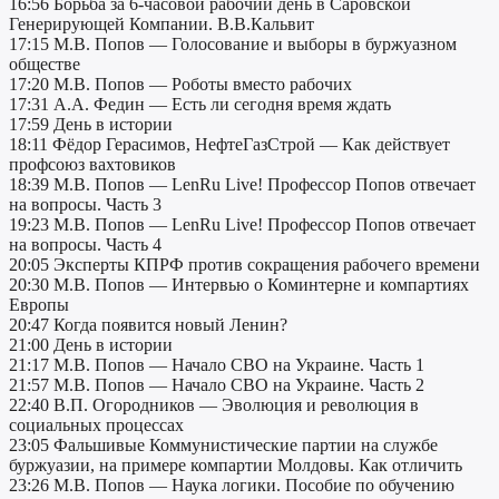
16:56 Борьба за 6-часовой рабочий день в Саровской
Генерирующей Компании. В.В.Кальвит
17:15 М.В. Попов — Голосование и выборы в буржуазном
обществе
17:20 М.В. Попов — Роботы вместо рабочих
17:31 А.А. Федин — Есть ли сегодня время ждать
17:59 День в истории
18:11 Фёдор Герасимов, НефтеГазСтрой — Как действует
профсоюз вахтовиков
18:39 М.В. Попов — LenRu Live! Профессор Попов отвечает
на вопросы. Часть 3
19:23 М.В. Попов — LenRu Live! Профессор Попов отвечает
на вопросы. Часть 4
20:05 Эксперты КПРФ против сокращения рабочего времени
20:30 М.В. Попов — Интервью о Коминтерне и компартиях
Европы
20:47 Когда появится новый Ленин?
21:00 День в истории
21:17 М.В. Попов — Начало СВО на Украине. Часть 1
21:57 М.В. Попов — Начало СВО на Украине. Часть 2
22:40 В.П. Огородников — Эволюция и революция в
социальных процессах
23:05 Фальшивые Коммунистические партии на службе
буржуазии, на примере компартии Молдовы. Как отличить
23:26 М.В. Попов — Наука логики. Пособие по обучению