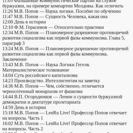
11:05 Фальшивые Коммунистические партии на службе
буржуазии, на примере компартии Молдовы. Как отличить
11:26 М.В. Попов — Наука логики. Пособие по обучению
11:47 М.В. Попов — Сущность Человека, какая она
12:00 День в истории
12:10 Ф.М. Герасимов — Относительно практики
12:34 М.В. Попов — Планомерное разрешение противоречий
развития социализма как первой фазы коммунизма. Глава 5,
параграф 3
13:24 М.В. Попов — Планомерное разрешение противоречий
развития социализма как первой фазы коммунизма.
Заключение
13:43 М.В. Попов — Наука Логики Гегеля.
Материалистическое толкование
14:04 Суть российского капитализма
14:23 Производство. Интеллигентам на заметку
14:36 М.В. Попов — Чем, собственно, отличается
черносотенный монархизм от фашизма
14:44 В.П. Огородников — Ленин о сущности буржуазной
демократии и диктатуре пролетариата
14:59 День в истории
15:18 М.В. Попов — LenRu Live! Профессор Попов отвечает
на вопросы. Часть 1
16:02 М.В. Попов — LenRu Live! Профессор Попов отвечает
на вопросы. Часть 2