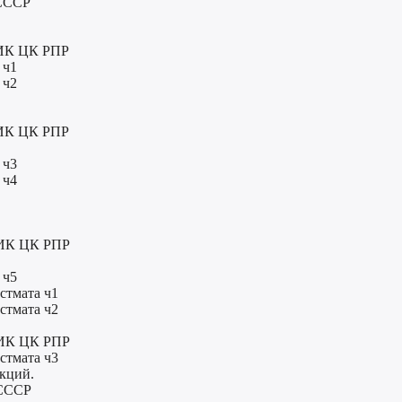
 СССР
 ИК ЦК РПР
 ч1
 ч2
 ИК ЦК РПР
 ч3
 ч4
и ИК ЦК РПР
 ч5
стмата ч1
стмата ч2
и ИК ЦК РПР
стмата ч3
нкций.
 СССР