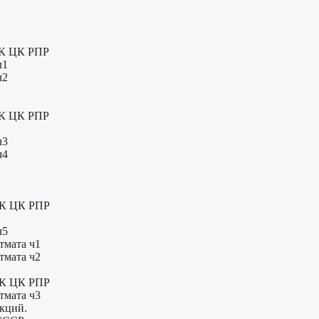
ИК ЦК РПР
ч1
ч2
ИК ЦК РПР
ч3
ч4
 ИК ЦК РПР
ч5
тмата ч1
тмата ч2
 ИК ЦК РПР
тмата ч3
нкций.