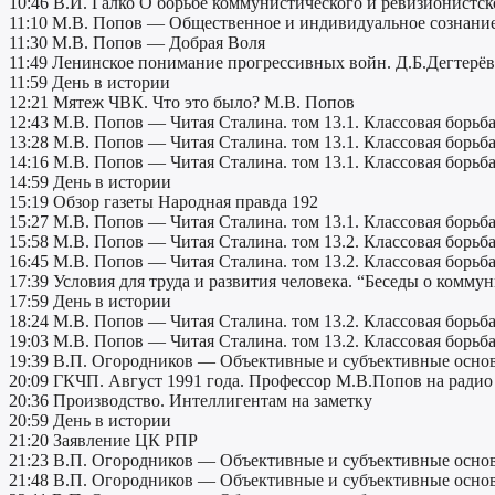
10:46 В.И. Галко О борьбе коммунистического и ревизионистск
11:10 М.В. Попов — Общественное и индивидуальное сознани
11:30 М.В. Попов — Добрая Воля
11:49 Ленинское понимание прогрессивных войн. Д.Б.Дегтерёв
11:59 День в истории
12:21 Мятеж ЧВК. Что это было? М.В. Попов
12:43 М.В. Попов — Читая Сталина. том 13.1. Классовая борьб
13:28 М.В. Попов — Читая Сталина. том 13.1. Классовая борьб
14:16 М.В. Попов — Читая Сталина. том 13.1. Классовая борьб
14:59 День в истории
15:19 Обзор газеты Народная правда 192
15:27 М.В. Попов — Читая Сталина. том 13.1. Классовая борьб
15:58 М.В. Попов — Читая Сталина. том 13.2. Классовая борьб
16:45 М.В. Попов — Читая Сталина. том 13.2. Классовая борьб
17:39 Условия для труда и развития человека. “Беседы о комму
17:59 День в истории
18:24 М.В. Попов — Читая Сталина. том 13.2. Классовая борьб
19:03 М.В. Попов — Читая Сталина. том 13.2. Классовая борьб
19:39 В.П. Огородников — Объективные и субъективные основ
20:09 ГКЧП. Август 1991 года. Профессор М.В.Попов на ради
20:36 Производство. Интеллигентам на заметку
20:59 День в истории
21:20 Заявление ЦК РПР
21:23 В.П. Огородников — Объективные и субъективные основ
21:48 В.П. Огородников — Объективные и субъективные основ