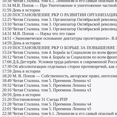
10:38 Читая Сталина. том 6.1. Ленинизм и его самый опасный в
11:34 М.В. Попов — Про Уничтожение и уничтожение частной с
11:59 День в истории
12:20 ПОСТАНОВЛЕНИЕ РКР О РАЗВИТИИ ОРГАНИЗАЦ
12:25 Читая Сталина. том 3. Организатор Октябрьской революц
13:10 Читая Сталина. том 3. Организатор Октябрьской революц
13:50 Читая Сталина. том 3. Организатор Октябрьской революц
14:31 М.В. Попов — Наука что это такое
14:51 «Экономическое основание диктатуры пролетариата». В.И
14:59 День в истории
15:19 ПОСТАНОВЛЕНИЕ РКР О БОРЬБЕ ЗА ПОВЫШЕНИ
15:24 Читая Сталина. том 4. Борьба за Социализм по всем фрон
16:12 Читая Сталина. том 4. Борьба за Социализм по всем фрон
17:06 Д.Б.Дегтерёв. Условия труда рабочих в современной Росс
17:39 Об абсолютизации отдельных сторон противоречий, как
17:59 День в истории
18:20 М. В. Попов — Собственность, авторское право, интеллиг
18:49 Читая Сталина. том 5. Преемник Ленина ч1
19:32 Читая Сталина. том 5. Преемник Ленина ч2
20:16 Читая Сталина. том 5. Преемник Ленина ч3
20:59 День в истории
21:20 Постановление 31 Съезда РПР
21:28 Читая Сталина. том 5. Преемник Ленина ч4
22:01 Читая Сталина. том 5. Преемник Ленина ч5
22:38 Читая Сталина. том 6.1. Ленинизм и его самый опасный в