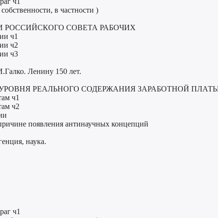
раг ч1
обственности, в частности )
ИИ РОССИЙСКОГО СОВЕТА РАБОЧИХ
ии ч1
ии ч2
ии ч3
.Галко. Ленину 150 лет.
Е УРОВНЯ РЕАЛЬНОГО СОДЕРЖАНИЯ ЗАРАБОТНОЙ ПЛАТ
там ч1
там ч2
ии
 причине появления антинаучных концепций
енция, наука.
раг ч1