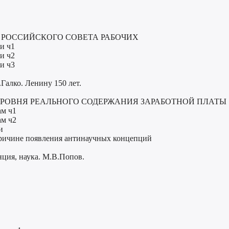
И РОССИЙСКОГО СОВЕТА РАБОЧИХ
и ч1
и ч2
и ч3
Галко. Ленину 150 лет.
 УРОВНЯ РЕАЛЬНОГО СОДЕРЖАНИЯ ЗАРАБОТНОЙ ПЛАТЫ
ам ч1
ам ч2
и
причине появления антинаучных концепций
нция, наука. М.В.Попов.