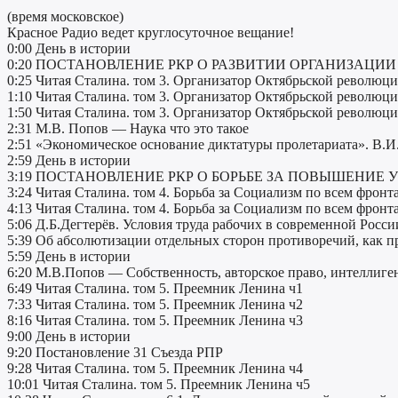
(время московское)
Красное Радио ведет круглосуточное вещание!
0:00 День в истории
0:20 ПОСТАНОВЛЕНИЕ РКР О РАЗВИТИИ ОРГАНИЗАЦИ
0:25 Читая Сталина. том 3. Организатор Октябрьской революци
1:10 Читая Сталина. том 3. Организатор Октябрьской революци
1:50 Читая Сталина. том 3. Организатор Октябрьской революци
2:31 М.В. Попов — Наука что это такое
2:51 «Экономическое основание диктатуры пролетариата». В.И.
2:59 День в истории
3:19 ПОСТАНОВЛЕНИЕ РКР О БОРЬБЕ ЗА ПОВЫШЕНИЕ
3:24 Читая Сталина. том 4. Борьба за Социализм по всем фронт
4:13 Читая Сталина. том 4. Борьба за Социализм по всем фронт
5:06 Д.Б.Дегтерёв. Условия труда рабочих в современной Росси
5:39 Об абсолютизации отдельных сторон противоречий, как 
5:59 День в истории
6:20 М.В.Попов — Собственность, авторское право, интеллиге
6:49 Читая Сталина. том 5. Преемник Ленина ч1
7:33 Читая Сталина. том 5. Преемник Ленина ч2
8:16 Читая Сталина. том 5. Преемник Ленина ч3
9:00 День в истории
9:20 Постановление 31 Съезда РПР
9:28 Читая Сталина. том 5. Преемник Ленина ч4
10:01 Читая Сталина. том 5. Преемник Ленина ч5