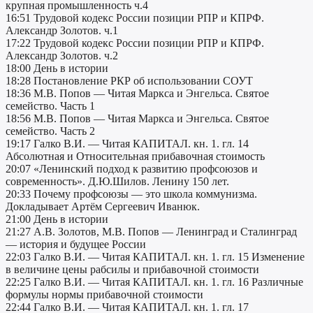
крупная промышленность ч.4
16:51 Трудовой кодекс России позиции РПР и КПРФ.
Александр Золотов. ч.1
17:22 Трудовой кодекс России позиции РПР и КПРФ.
Александр Золотов. ч.2
18:00 День в истории
18:28 Постановление РКР об использовании СОУТ
18:36 М.В. Попов — Читая Маркса и Энгельса. Святое
семейство. Часть 1
18:56 М.В. Попов — Читая Маркса и Энгельса. Святое
семейство. Часть 2
19:17 Галко В.И. — Читая КАПИТАЛ. кн. 1. гл. 14
Абсолютная и Относительная прибавочная стоимость
20:07 «Ленинский подход к развитию профсоюзов и
современность». Д.Ю.Шилов. Ленину 150 лет.
20:33 Почему профсоюзы — это школа коммунизма.
Докладывает Артём Сергеевич Иванюк.
21:00 День в истории
21:27 А.В. Золотов, М.В. Попов — Ленинград и Сталинград
— история и будущее России
22:03 Галко В.И. — Читая КАПИТАЛ. кн. 1. гл. 15 Изменение
в величине цены рабсилы и прибавочной стоимости
22:25 Галко В.И. — Читая КАПИТАЛ. кн. 1. гл. 16 Различные
формулы нормы прибавочной стоимости
22:44 Галко В.И. — Читая КАПИТАЛ. кн. 1. гл. 17