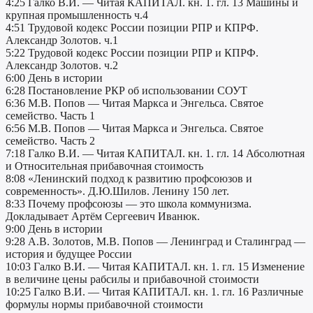
4:25 Галко В.И. — Читая КАПИТАЛ. кн. 1. гл. 13 Машины и
крупная промышленность ч.4
4:51 Трудовой кодекс России позиции РПР и КПРФ.
Александр Золотов. ч.1
5:22 Трудовой кодекс России позиции РПР и КПРФ.
Александр Золотов. ч.2
6:00 День в истории
6:28 Постановление РКР об использовании СОУТ
6:36 М.В. Попов — Читая Маркса и Энгельса. Святое
семейство. Часть 1
6:56 М.В. Попов — Читая Маркса и Энгельса. Святое
семейство. Часть 2
7:18 Галко В.И. — Читая КАПИТАЛ. кн. 1. гл. 14 Абсолютная
и Относительная прибавочная стоимость
8:08 «Ленинский подход к развитию профсоюзов и
современность». Д.Ю.Шилов. Ленину 150 лет.
8:33 Почему профсоюзы — это школа коммунизма.
Докладывает Артём Сергеевич Иванюк.
9:00 День в истории
9:28 А.В. Золотов, М.В. Попов — Ленинград и Сталинград —
история и будущее России
10:03 Галко В.И. — Читая КАПИТАЛ. кн. 1. гл. 15 Изменение
в величине цены рабсилы и прибавочной стоимости
10:25 Галко В.И. — Читая КАПИТАЛ. кн. 1. гл. 16 Различные
формулы нормы прибавочной стоимости