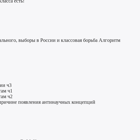
ласса есть!
льного, выборы в России и классовая борьба Алгоритм
ии ч3
там ч1
там ч2
 причине появления антинаучных концепций