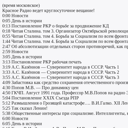
(время московское)
Красное Радио ведет круглосуточное вещание!
0:00 Новости
0:05 День в истории
0:13 Постановление РКР о борьбе за продвижение КД
0:18 Читая Сталина. том 3. Организатор Октябрьской революци
0:55 Читая Сталина. том 4. Борьба за Социализм по всем фронт
1:44 Читая Сталина. том 4. Борьба за Социализм по всем фронт
2:47 Об абсолютизации отдельных сторон противоречий, как 
2:59 Новости
3:05 День в истории
3:13 Постановление РКР рабочая печать
3:19 А.С. Казённов — Суверенитет народа в СССР. Часть 1
3:33 А.С. Казённов — Суверенитет народа в СССР. Часть 2
3:55 А.С. Казённов — Суверенитет народа в СССР. Часть 3
4:09 Забастовка как средство сохранения отечественного произ
4:30 Попов М.В. — Про динамику цен
4:50 ГКЧП. Август 1991 года. Профессор М.В.Попов на радио
5:04 Постановление XXIX Съезда РПР
5:12 Размышления о Грозящей катастрофе…. В.И.Галко. XII Ле
5:25 Так сказал Ленин!
5:38 Общественные интересы при социализме. Интеллигенты, 
6:00 Новости
6:05 День в истории