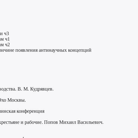
и ч3
ам ч1
ам ч2
причине появления антинаучных концепций
водства. В. М. Кудрявцев.
 Эхо Москвы.
нинская конференция
крестьяне и рабочие. Попов Михаил Васильевич.