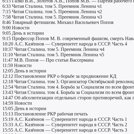
6:15 Галко В.И., Золотов А.В., Попов М.В. — Партия рабочего к
6:33 Читая Сталина. том 5. Преемник Ленина ч1
7:15 Читая Сталина. том 5. Преемник Ленина ч2
7:58 Читая Сталина. том 5. Преемник Ленина ч3
8:46 Товарный фетишизм. Михаил Васильевич Попов
9:00 Новости
9:05 День в истории
9:15 Профессор Попов М. В. современный фашизм, смерть Нава
10:20 А.С. Казённов — Суверенитет народа в СССР. Часть 4
10:37 Читая Сталина. том 5. Преемник Ленина ч4
11:10 Читая Сталина. том 5. Преемник Ленина ч5
11:47 М.В. Попов — Про статьи Вассермана
11:59 Новости
12:05 День в истории
12:12 Постановление РКР о борьбе за продвижение КД
12:18 Читая Сталина. том 3. Организатор Октябрьской революц
12:54 Читая Сталина. том 4. Борьба за Социализм по всем фрон
13:43 Читая Сталина. том 4. Борьба за Социализм по всем фрон
14:47 Об абсолютизации отдельных сторон противоречий, как
14:59 Новости
15:05 День в истории
15:13 Постановление РКР рабочая печать
15:19 А.С. Казённов — Суверенитет народа в СССР. Часть 1
15:33 А.С. Казённов — Суверенитет народа в СССР. Часть 2
15:55 А.С. Казённов — Суверенитет народа в СССР. Часть 3