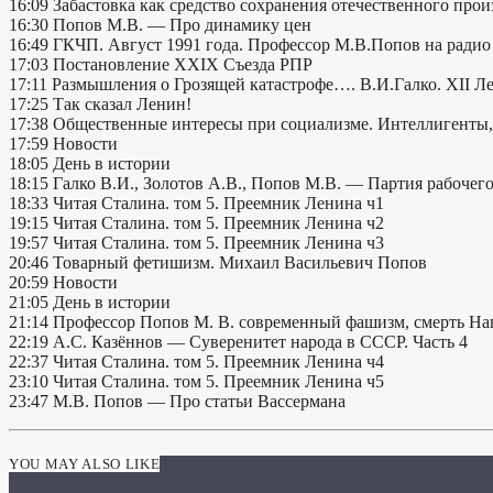
16:09 Забастовка как средство сохранения отечественного прои
16:30 Попов М.В. — Про динамику цен
16:49 ГКЧП. Август 1991 года. Профессор М.В.Попов на ради
17:03 Постановление XXIX Съезда РПР
17:11 Размышления о Грозящей катастрофе…. В.И.Галко. XII Л
17:25 Так сказал Ленин!
17:38 Общественные интересы при социализме. Интеллигенты,
17:59 Новости
18:05 День в истории
18:15 Галко В.И., Золотов А.В., Попов М.В. — Партия рабочего 
18:33 Читая Сталина. том 5. Преемник Ленина ч1
19:15 Читая Сталина. том 5. Преемник Ленина ч2
19:57 Читая Сталина. том 5. Преемник Ленина ч3
20:46 Товарный фетишизм. Михаил Васильевич Попов
20:59 Новости
21:05 День в истории
21:14 Профессор Попов М. В. современный фашизм, смерть Нав
22:19 А.С. Казённов — Суверенитет народа в СССР. Часть 4
22:37 Читая Сталина. том 5. Преемник Ленина ч4
23:10 Читая Сталина. том 5. Преемник Ленина ч5
23:47 М.В. Попов — Про статьи Вассермана
YOU MAY ALSO LIKE