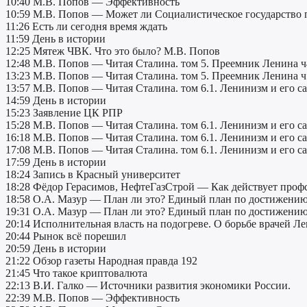
10:40 М.В. Попов — Эффективность
10:59 М.В. Попов — Может ли Социалистическое государство
11:26 Есть ли сегодня время ждать
11:59 День в истории
12:25 Мятеж ЧВК. Что это было? М.В. Попов
12:48 М.В. Попов — Читая Сталина. том 5. Преемник Ленина ч
13:23 М.В. Попов — Читая Сталина. том 5. Преемник Ленина ч
13:57 М.В. Попов — Читая Сталина. том 6.1. Ленинизм и его с
14:59 День в истории
15:23 Заявление ЦК РПР
15:28 М.В. Попов — Читая Сталина. том 6.1. Ленинизм и его с
16:18 М.В. Попов — Читая Сталина. том 6.1. Ленинизм и его с
17:08 М.В. Попов — Читая Сталина. том 6.1. Ленинизм и его с
17:59 День в истории
18:24 Запись в Красный университет
18:28 Фёдор Герасимов, НефтеГазСтрой — Как действует проф
18:58 О.А. Мазур — План ли это? Единый план по достижени
19:31 О.А. Мазур — План ли это? Единый план по достижени
20:14 Исполнительная власть на подогреве. О борьбе врачей Л
20:44 Рынок всё порешил
20:59 День в истории
21:22 Обзор газеты Народная правда 192
21:45 Что такое криптовалюта
22:13 В.И. Галко — Источники развития экономики России.
22:39 М.В. Попов — Эффективность