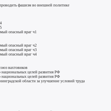
 проводить фашизм во внешней политике
4
5
амый опасный враг ч1
амый опасный враг ч2
амый опасный враг ч3
амый опасный враг ч4
союз вахтовиков
ю национальных целей развития РФ
ю национальных целей развития РФ
енинградской области за улучшение условий труда