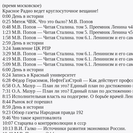
(время московское)
Красное Радио ведет круглосуточное вещание!
0:00 День в истории
0:25 Мятеж ЧВК. Что это было? М.В. Попов
0:48 М.В. Попов — Читая Сталина. том 5. Преемник Ленина ч4
1:23 М.В. Попов — Читая Сталина. том 5. Преемник Ленина ч5
1:58 М.В. Попов — Читая Сталина. том 6.1. Ленинизм и его са
2:59 День в истории
3:24 Заявление ЦК РПР
3:29 М.В. Попов — Читая Сталина. том 6.1. Ленинизм и его са
4:19 М.В. Попов — Читая Сталина. том 6.1. Ленинизм и его са
5:09 М.В. Попов — Читая Сталина. том 6.1. Ленинизм и его са
6:00 День в истории
6:24 Запись в Красный университет
6:28 Фёдор Герасимов, НефтеГазСтрой — Как действует профс
6:58 О.А. Мазур — План ли это? Единый план по достижению
7:31 О.А. Мазур — План ли это? Единый план по достижению
8:15 Исполнительная власть на подогреве. О борьбе врачей Ле
8:44 Рынок всё порешил
8:59 День в истории
9:23 Обзор газеты Народная правда 192
9:46 Что такое криптовалюта
10:07 Старцева о контрреволюции в ссср
10:13 В.И. Галко — Источники развития экономики России.