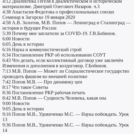
4:12 Диалектика Гегеля в диалектическом и историческом
материализме. Дмитрий Олегович Назаров. ч.3
4:38 Анастасия Федотова о профессиональных союзах
Семинар в Загорске 19 января 2020
4:58 А.В. Золотов, М.В. Попов — Ленинград и Сталинград —
история и будущее России
5:39 Почему мне заплатили за COVID-19. Г.В.Бобинов.
6:00 Новости
6:05 День в истории
6:16 Наука и коммунистический строй
6:34 Постановление РКР об использовании СОУТ
6:43 Что делать, если коллективный договор уже заключён
Изменения и дополнения в колдоговор. Г.Бобинов.
7:13 М.В. Попов — Может ли Социалистическое государство
проводить фашизм во внешней политике
7:42 Попов М.В. — Про динамику цен
8:17 Что такое Советы
8:36 Постановление РКР рабочая печать
8:42 М.В. Попов — Сущность Человека, какая она
9:00 Новости
9:05 День в истории
9:16 Попов М.В., Удовиченко М.C. — Наука побеждать. Урок
13
9:36 Попов М.В., Удовиченко М.C. — Наука побеждать. Урок
14