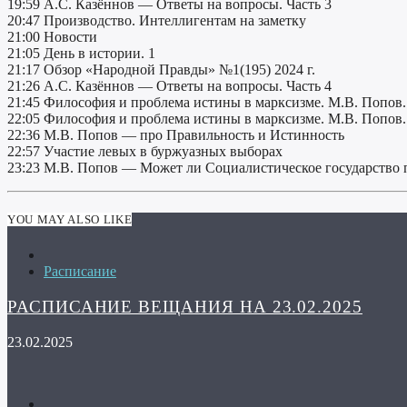
19:59 А.С. Казённов — Ответы на вопросы. Часть 3
20:47 Производство. Интеллигентам на заметку
21:00 Новости
21:05 День в истории. 1
21:17 Обзор «Народной Правды» №1(195) 2024 г.
21:26 А.С. Казённов — Ответы на вопросы. Часть 4
21:45 Философия и проблема истины в марксизме. М.В. Попов.
22:05 Философия и проблема истины в марксизме. М.В. Попов.
22:36 М.В. Попов — про Правильность и Истинность
22:57 Участие левых в буржуазных выборах
23:23 М.В. Попов — Может ли Социалистическое государство
YOU MAY ALSO LIKE
Расписание
РАСПИСАНИЕ ВЕЩАНИЯ НА 23.02.2025
23.02.2025