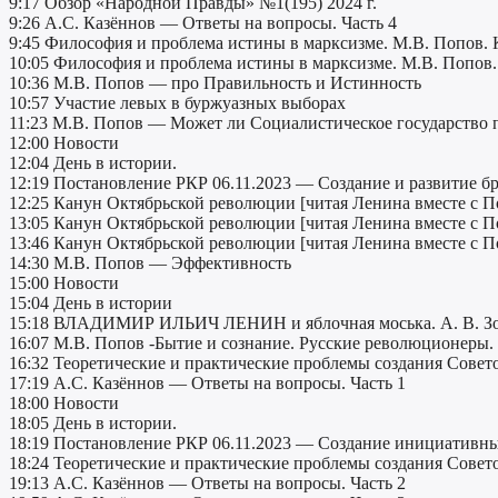
9:17 Обзор «Народной Правды» №1(195) 2024 г.
9:26 А.С. Казённов — Ответы на вопросы. Часть 4
9:45 Философия и проблема истины в марксизме. М.В. Попов. 
10:05 Философия и проблема истины в марксизме. М.В. Попов.
10:36 М.В. Попов — про Правильность и Истинность
10:57 Участие левых в буржуазных выборах
11:23 М.В. Попов — Может ли Социалистическое государство
12:00 Новости
12:04 День в истории.
12:19 Постановление РКР 06.11.2023 — Создание и развитие б
12:25 Канун Октябрьской революции [читая Ленина вместе с П
13:05 Канун Октябрьской революции [читая Ленина вместе с П
13:46 Канун Октябрьской революции [читая Ленина вместе с П
14:30 М.В. Попов — Эффективность
15:00 Новости
15:04 День в истории
15:18 ВЛАДИМИР ИЛЬИЧ ЛЕНИН и яблочная моська. А. В. Зо
16:07 М.В. Попов -Бытие и сознание. Русские революционеры.
16:32 Теоретические и практические проблемы создания Совето
17:19 А.С. Казённов — Ответы на вопросы. Часть 1
18:00 Новости
18:05 День в истории.
18:19 Постановление РКР 06.11.2023 — Создание инициативн
18:24 Теоретические и практические проблемы создания Совето
19:13 А.С. Казённов — Ответы на вопросы. Часть 2