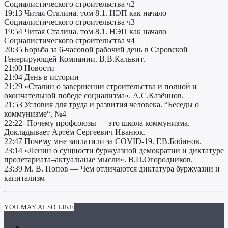
Социалистического строительства ч2
19:13 Читая Сталина. том 8.1. НЭП как начало
Социалистического строительства ч3
19:54 Читая Сталина. том 8.1. НЭП как начало
Социалистического строительства ч4
20:35 Борьба за 6-часовой рабочий день в Саровской
Генерирующей Компании. В.В.Кальвит.
21:00 Новости
21:04 День в истории
21:29 «Сталин о завершении строительства и полной и
окончательной победе социализма». А.С.Казённов.
21:53 Условия для труда и развития человека. “Беседы о
коммунизме“, №4
22:22- Почему профсоюзы — это школа коммунизма.
Докладывает Артём Сергеевич Иванюк.
22:47 Почему мне заплатили за COVID-19. Г.В.Бобинов.
23:14 «Ленин о сущности буржуазной демократии и диктатуре
пролетариата–актуальные мысли». В.П.Огородников.
23:39 М. В. Попов — Чем отличаются диктатура буржуазии и
капитализм
YOU MAY ALSO LIKE