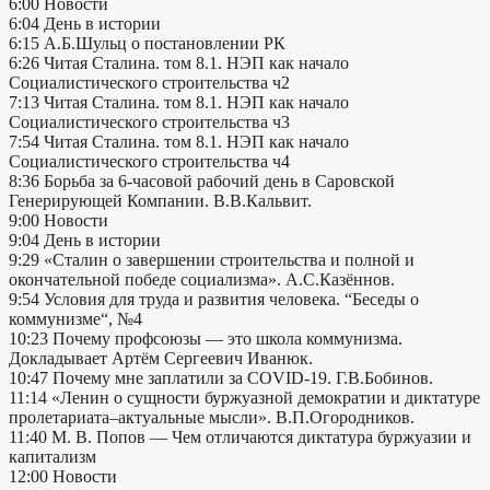
6:00 Новости
6:04 День в истории
6:15 А.Б.Шульц о постановлении РК
6:26 Читая Сталина. том 8.1. НЭП как начало
Социалистического строительства ч2
7:13 Читая Сталина. том 8.1. НЭП как начало
Социалистического строительства ч3
7:54 Читая Сталина. том 8.1. НЭП как начало
Социалистического строительства ч4
8:36 Борьба за 6-часовой рабочий день в Саровской
Генерирующей Компании. В.В.Кальвит.
9:00 Новости
9:04 День в истории
9:29 «Сталин о завершении строительства и полной и
окончательной победе социализма». А.С.Казённов.
9:54 Условия для труда и развития человека. “Беседы о
коммунизме“, №4
10:23 Почему профсоюзы — это школа коммунизма.
Докладывает Артём Сергеевич Иванюк.
10:47 Почему мне заплатили за COVID-19. Г.В.Бобинов.
11:14 «Ленин о сущности буржуазной демократии и диктатуре
пролетариата–актуальные мысли». В.П.Огородников.
11:40 М. В. Попов — Чем отличаются диктатура буржуазии и
капитализм
12:00 Новости