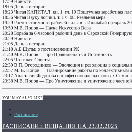
17:59 Новости
18:05 День в истории
18:23 Читая КАПИТАЛ. кн. 1. гл. 19 Поштучная заработная пла
18:36 Читая Науку логики. т. 1 ч. 08. Реальная мера
19:29 Расчет стоимости рабочей силы в г. Ишимбай (февраль 20
19:59 М.В. Попов — Наука Искусство Вера
20:28 Борьба за 6-часовой рабочий день в Саровской Генерир
20:59 Новости
21:05 День в истории
21:18 А.Б.Шульц о постановлении РК
21:40 М.В. Попов — про Правильность и Истинность
22:05 Что такое Советы
22:30 В.П. Огородников — Эволюция и революция в социальн
22:57 М. В. Попов — Планирование работы по коллективным д
23:17 Анастасия Федотова о профессиональных союзах Семинар
23:38 М.В. Попов — Про Уничтожение и уничтожение частной с
YOU MAY ALSO LIKE
Расписание
РАСПИСАНИЕ ВЕЩАНИЯ НА 23.02.2025