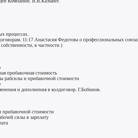
ющей Компании. В.В.Кальвит.
ых процессах.
говорам. 11:17 Анастасия Федотова о профессиональных союзах
обственности, в частности )
о
ная прибавочная стоимость
ны рабсилы и прибавочной стоимости
е
менения и дополнения в колдоговор. Г.Бобинов.
ы прибавочной стоимости
абочей силы в зарплату
лата