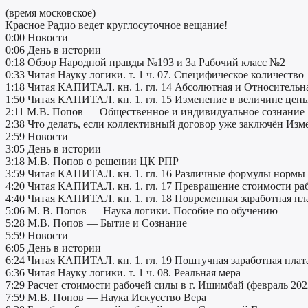
(время московское)
Красное Радио ведет круглосуточное вещание!
0:00 Новости
0:06 День в истории
0:18 Обзор Народной правды №193 и За Рабочий класс №2
0:33 Читая Науку логики. т. 1 ч. 07. Специфическое количество
1:18 Читая КАПИТАЛ. кн. 1. гл. 14 Абсолютная и Относительн
1:50 Читая КАПИТАЛ. кн. 1. гл. 15 Изменение в величине цен
2:11 М.В. Попов — Общественное и индивидуальное сознание
2:38 Что делать, если коллективный договор уже заключён Изм
2:59 Новости
3:05 День в истории
3:18 М.В. Попов о решении ЦК РПР
3:59 Читая КАПИТАЛ. кн. 1. гл. 16 Различные формулы нормы
4:20 Читая КАПИТАЛ. кн. 1. гл. 17 Превращение стоимости ра
4:40 Читая КАПИТАЛ. кн. 1. гл. 18 Повременная заработная пл
5:06 М. В. Попов — Наука логики. Пособие по обучению
5:28 М.В. Попов — Бытие и Сознание
5:59 Новости
6:05 День в истории
6:24 Читая КАПИТАЛ. кн. 1. гл. 19 Поштучная заработная плат
6:36 Читая Науку логики. т. 1 ч. 08. Реальная мера
7:29 Расчет стоимости рабочей силы в г. Ишимбай (февраль 202
7:59 М.В. Попов — Наука Искусство Вера