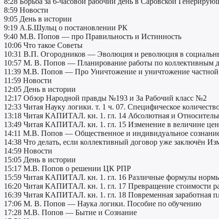
8:28 Борьба за 6-часовой рабочий день в Саровской Генериру
8:59 Новости
9:05 День в истории
9:19 А.Б.Шульц о постановлении РК
9:40 М.В. Попов — про Правильность и Истинность
10:06 Что такое Советы
10:31 В.П. Огородников — Эволюция и революция в социальн
10:57 М. В. Попов — Планирование работы по коллективным до
11:39 М.В. Попов — Про Уничтожение и уничтожение частной с
11:59 Новости
12:05 День в истории
12:17 Обзор Народной правды №193 и За Рабочий класс №2
12:33 Читая Науку логики. т. 1 ч. 07. Специфическое количеств
13:18 Читая КАПИТАЛ. кн. 1. гл. 14 Абсолютная и Относитель
13:49 Читая КАПИТАЛ. кн. 1. гл. 15 Изменение в величине це
14:11 М.В. Попов — Общественное и индивидуальное сознани
14:38 Что делать, если коллективный договор уже заключён Из
14:59 Новости
15:05 День в истории
15:17 М.В. Попов о решении ЦК РПР
15:59 Читая КАПИТАЛ. кн. 1. гл. 16 Различные формулы норм
16:20 Читая КАПИТАЛ. кн. 1. гл. 17 Превращение стоимости р
16:39 Читая КАПИТАЛ. кн. 1. гл. 18 Повременная заработная п
17:06 М. В. Попов — Наука логики. Пособие по обучению
17:28 М.В. Попов — Бытие и Сознание