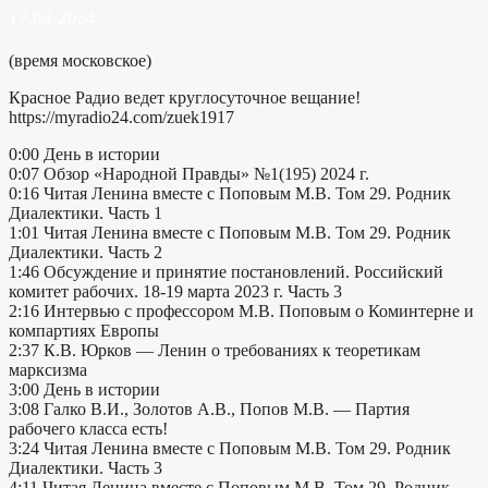
17.03.2024
(время московское)
Красное Радио ведет круглосуточное вещание!
https://myradio24.com/zuek1917
0:00 День в истории
0:07 Обзор «Народной Правды» №1(195) 2024 г.
0:16 Читая Ленина вместе с Поповым М.В. Том 29. Родник
Диалектики. Часть 1
1:01 Читая Ленина вместе с Поповым М.В. Том 29. Родник
Диалектики. Часть 2
1:46 Обсуждение и принятие постановлений. Российский
комитет рабочих. 18-19 марта 2023 г. Часть 3
2:16 Интервью c профессором М.В. Поповым о Коминтерне и
компартиях Европы
2:37 К.В. Юрков — Ленин о требованиях к теоретикам
марксизма
3:00 День в истории
3:08 Галко В.И., Золотов А.В., Попов М.В. — Партия
рабочего класса есть!
3:24 Читая Ленина вместе с Поповым М.В. Том 29. Родник
Диалектики. Часть 3
4:11 Читая Ленина вместе с Поповым М.В. Том 29. Родник