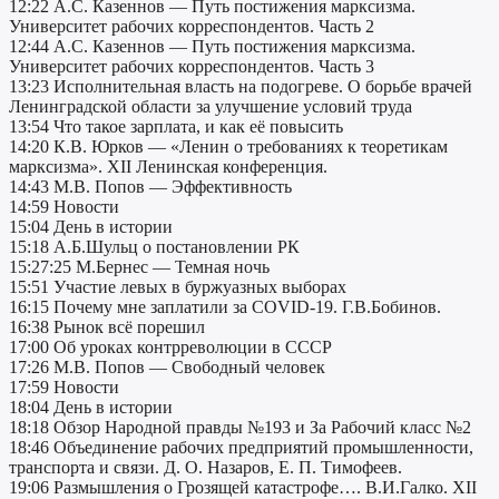
12:22 А.С. Казеннов — Путь постижения марксизма.
Университет рабочих корреспондентов. Часть 2
12:44 А.С. Казеннов — Путь постижения марксизма.
Университет рабочих корреспондентов. Часть 3
13:23 Исполнительная власть на подогреве. О борьбе врачей
Ленинградской области за улучшение условий труда
13:54 Что такое зарплата, и как её повысить
14:20 К.В. Юрков — «Ленин о требованиях к теоретикам
марксизма». XII Ленинская конференция.
14:43 М.В. Попов — Эффективность
14:59 Новости
15:04 День в истории
15:18 А.Б.Шульц о постановлении РК
15:27:25 М.Бернес — Темная ночь
15:51 Участие левых в буржуазных выборах
16:15 Почему мне заплатили за COVID-19. Г.В.Бобинов.
16:38 Рынок всё порешил
17:00 Об уроках контрреволюции в СССР
17:26 М.В. Попов — Свободный человек
17:59 Новости
18:04 День в истории
18:18 Обзор Народной правды №193 и За Рабочий класс №2
18:46 Объединение рабочих предприятий промышленности,
транспорта и связи. Д. О. Назаров, Е. П. Тимофеев.
19:06 Размышления о Грозящей катастрофе…. В.И.Галко. XII