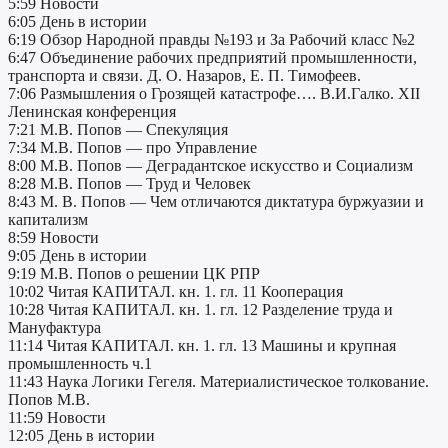
5:59 Новости
6:05 День в истории
6:19 Обзор Народной правды №193 и За Рабочий класс №2
6:47 Объединение рабочих предприятий промышленности,
транспорта и связи. Д. О. Назаров, Е. П. Тимофеев.
7:06 Размышления о Грозящей катастрофе…. В.И.Галко. XII
Ленинская конференция
7:21 М.В. Попов — Спекуляция
7:34 М.В. Попов — про Управление
8:00 М.В. Попов — Деградантское искусство и Социализм
8:28 М.В. Попов — Труд и Человек
8:43 М. В. Попов — Чем отличаются диктатура буржуазии и
капитализм
8:59 Новости
9:05 День в истории
9:19 М.В. Попов о решении ЦК РПР
10:02 Читая КАПИТАЛ. кн. 1. гл. 11 Кооперация
10:28 Читая КАПИТАЛ. кн. 1. гл. 12 Разделение труда и
Мануфактура
11:14 Читая КАПИТАЛ. кн. 1. гл. 13 Машины и крупная
промышленность ч.1
11:43 Наука Логики Гегеля. Материалистическое толкование.
Попов М.В.
11:59 Новости
12:05 День в истории