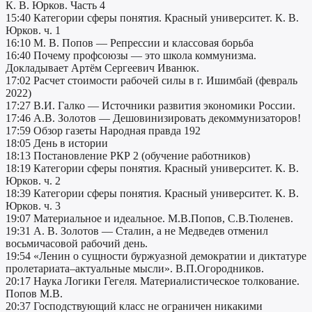
К. В. Юрков. Часть 4
15:40 Категории сферы понятия. Красный университет. К. В.
Юрков. ч. 1
16:10 М. В. Попов — Репрессии и классовая борьба
16:40 Почему профсоюзы — это школа коммунизма.
Докладывает Артём Сергеевич Иванюк.
17:02 Расчет стоимости рабочей силы в г. Ишимбай (февраль
2022)
17:27 В.И. Галко — Источники развития экономики России.
17:46 А.В. Золотов — Дешовинизировать декоммунизаторов!
17:59 Обзор газеты Народная правда 192
18:05 День в истории
18:13 Постановление РКР 2 (обучение работников)
18:19 Категории сферы понятия. Красный университет. К. В.
Юрков. ч. 2
18:39 Категории сферы понятия. Красный университет. К. В.
Юрков. ч. 3
19:07 Материальное и идеальное. М.В.Попов, С.В.Тюленев.
19:31 А. В. Золотов — Сталин, а не Медведев отменил
восьмичасовой рабочий день.
19:54 «Ленин о сущности буржуазной демократии и диктатуре
пролетариата–актуальные мысли». В.П.Огородников.
20:17 Наука Логики Гегеля. Материалистическое толкование.
Попов М.В.
20:37 Господствующий класс не ограничен никакими