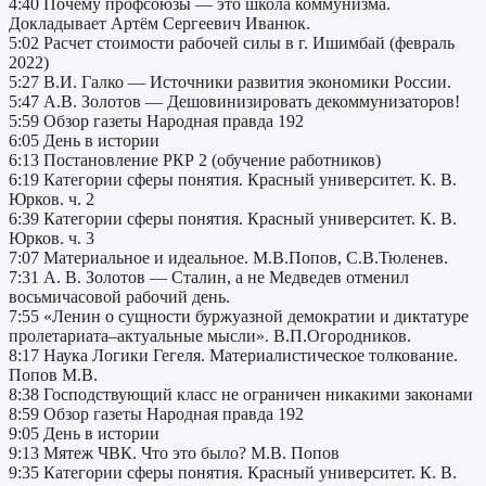
4:40 Почему профсоюзы — это школа коммунизма.
Докладывает Артём Сергеевич Иванюк.
5:02 Расчет стоимости рабочей силы в г. Ишимбай (февраль
2022)
5:27 В.И. Галко — Источники развития экономики России.
5:47 А.В. Золотов — Дешовинизировать декоммунизаторов!
5:59 Обзор газеты Народная правда 192
6:05 День в истории
6:13 Постановление РКР 2 (обучение работников)
6:19 Категории сферы понятия. Красный университет. К. В.
Юрков. ч. 2
6:39 Категории сферы понятия. Красный университет. К. В.
Юрков. ч. 3
7:07 Материальное и идеальное. М.В.Попов, С.В.Тюленев.
7:31 А. В. Золотов — Сталин, а не Медведев отменил
восьмичасовой рабочий день.
7:55 «Ленин о сущности буржуазной демократии и диктатуре
пролетариата–актуальные мысли». В.П.Огородников.
8:17 Наука Логики Гегеля. Материалистическое толкование.
Попов М.В.
8:38 Господствующий класс не ограничен никакими законами
8:59 Обзор газеты Народная правда 192
9:05 День в истории
9:13 Мятеж ЧВК. Что это было? М.В. Попов
9:35 Категории сферы понятия. Красный университет. К. В.