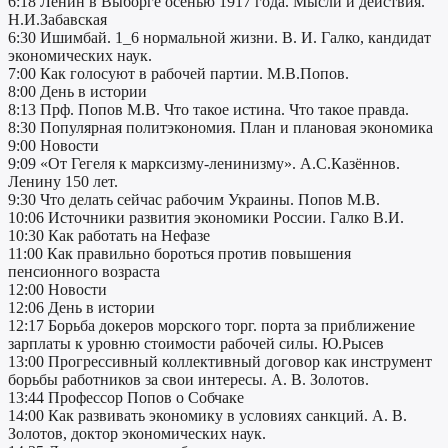
6:18 Ленин в Выборге осенью 1917 года. Мысли и действия.
Н.И.Забавская
6:30 Ишимбай. 1_6 нормальной жизни. В. И. Галко, кандидат
экономических наук.
7:00 Как голосуют в рабочей партии. М.В.Попов.
8:00 День в истории
8:13 Прф. Попов М.В. Что такое истина. Что такое правда.
8:30 Популярная политэкономия. План и плановая экономика
9:00 Новости
9:09 «От Гегеля к марксизму-ленинизму». А.С.Казённов.
Ленину 150 лет.
9:30 Что делать сейчас рабочим Украины. Попов М.В.
10:06 Источники развития экономики России. Галко В.И.
10:30 Как работать на Нефазе
11:00 Как правильно бороться против повышения
пенсионного возраста
12:00 Новости
12:06 День в истории
12:17 Борьба докеров морского торг. порта за приближение
зарплаты к уровню стоимости рабочей силы. Ю.Рысев
13:00 Прогрессивный коллективный договор как инструмент
борьбы работников за свои интересы. А. В. Золотов.
13:44 Профессор Попов о Собчаке
14:00 Как развивать экономику в условиях санкций. А. В.
Золотов, доктор экономических наук.