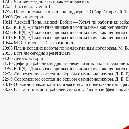
17:02 Что такое зарплата, и как её повысить
17:24 Так сказал Ленин!
17:38 Исполнительная власть на подогреве. О борьбе врачей Л
18:00 День в истории
18:11 Алексей Чопа, Андрей Бабин — Хотят ли работники заба
18:23 КЛГД. «Диалектика движения социализма как неполного
18:50 КЛГД. «Диалектика движения социализма как неполного
19:13 КЛГД. «Диалектика движения социализма как неполного
19:44 М.В. Попов — Эффективность
20:05 Планирование работы по коллективным договорам. М. В.
20:38 Есть ли сегодня время ждать
21:00 День в истории
21:10 Дефицит рабочих кадров почему возник и как преодолеть 
21:58 КЛГД. «Диалектика движения социализма как неполного
22:24 Современное состояние борьбы с империализмом. Д. Б. Де
22:49 Современное состояние борьбы с империализмом. Д. Б. Де
23:19 Основной закон капитализма и его использование для р
23:38 Расчет стоимости рабочей силы в г. Ишимбай (февраль 20