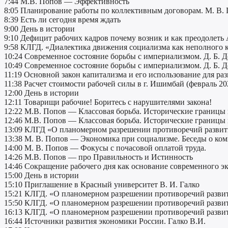
7:44 М.В. Попов — Эффективность
8:05 Планирование работы по коллективным договорам. М. В. 
8:39 Есть ли сегодня время ждать
9:00 День в истории
9:10 Дефицит рабочих кадров почему возник и как преодолеть А
9:58 КЛГД. «Диалектика движения социализма как неполного 
10:24 Современное состояние борьбы с империализмом. Д. Б. Де
10:49 Современное состояние борьбы с империализмом. Д. Б. Де
11:19 Основной закон капитализма и его использование для ра
11:38 Расчет стоимости рабочей силы в г. Ишимбай (февраль 20
12:00 День в истории
12:11 Товарищи рабочие! Боритесь с нарушителями закона!
12:22 М.В. Попов — Классовая борьба. Исторические границы 
12:46 М.В. Попов — Классовая борьба. Исторические границы 
13:09 КЛГД «О планомерном разрешении противоречий развити
13:38 М. В. Попов — Экономика при социализме. Беседы о ко
14:00 М. В. Попов — Фокусы с почасовой оплатой труда.
14:26 М.В. Попов — про Правильность и Истинность
14:46 Сокращение рабочего дня как основание современного э
15:00 День в истории
15:10 Приглашение в Красный университет В. И. Галко
15:21 КЛГД. «О планомерном разрешении противоречий развит
15:50 КЛГД. «О планомерном разрешении противоречий развит
16:13 КЛГД. «О планомерном разрешении противоречий развит
16:44 Источники развития экономики России. Галко В.И.