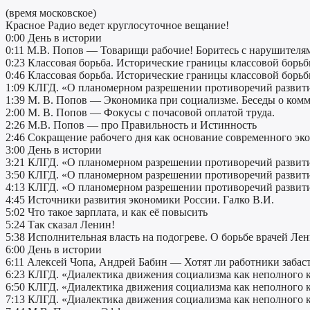
(время московское)
Красное Радио ведет круглосуточное вещание!
0:00 День в истории
0:11 М.В. Попов — Товарищи рабочие! Боритесь с нарушителям
0:23 Классовая борьба. Исторические границы классовой борьб
0:46 Классовая борьба. Исторические границы классовой борьб
1:09 КЛГД. «О планомерном разрешении противоречий развити
1:39 М. В. Попов — Экономика при социализме. Беседы о ком
2:00 М. В. Попов — Фокусы с почасовой оплатой труда.
2:26 М.В. Попов — про Правильность и Истинность
2:46 Сокращение рабочего дня как основание современного эк
3:00 День в истории
3:21 КЛГД. «О планомерном разрешении противоречий развити
3:50 КЛГД. «О планомерном разрешении противоречий развити
4:13 КЛГД. «О планомерном разрешении противоречий развити
4:45 Источники развития экономики России. Галко В.И.
5:02 Что такое зарплата, и как её повысить
5:24 Так сказал Ленин!
5:38 Исполнительная власть на подогреве. О борьбе врачей Ле
6:00 День в истории
6:11 Алексей Чопа, Андрей Бабин — Хотят ли работники забас
6:23 КЛГД. «Диалектика движения социализма как неполного 
6:50 КЛГД. «Диалектика движения социализма как неполного 
7:13 КЛГД. «Диалектика движения социализма как неполного 