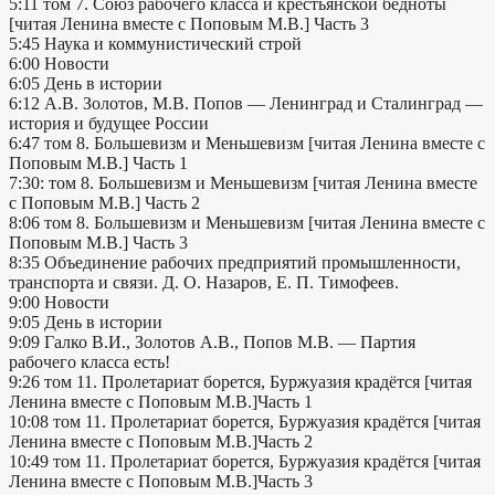
5:11 том 7. Союз рабочего класса и крестьянской бедноты
[читая Ленина вместе с Поповым М.В.] Часть 3
5:45 Наука и коммунистический строй
6:00 Новости
6:05 День в истории
6:12 А.В. Золотов, М.В. Попов — Ленинград и Сталинград —
история и будущее России
6:47 том 8. Большевизм и Меньшевизм [читая Ленина вместе с
Поповым М.В.] Часть 1
7:30: том 8. Большевизм и Меньшевизм [читая Ленина вместе
с Поповым М.В.] Часть 2
8:06 том 8. Большевизм и Меньшевизм [читая Ленина вместе с
Поповым М.В.] Часть 3
8:35 Объединение рабочих предприятий промышленности,
транспорта и связи. Д. О. Назаров, Е. П. Тимофеев.
9:00 Новости
9:05 День в истории
9:09 Галко В.И., Золотов А.В., Попов М.В. — Партия
рабочего класса есть!
9:26 том 11. Пролетариат борется, Буржуазия крадётся [читая
Ленина вместе с Поповым М.В.]Часть 1
10:08 том 11. Пролетариат борется, Буржуазия крадётся [читая
Ленина вместе с Поповым М.В.]Часть 2
10:49 том 11. Пролетариат борется, Буржуазия крадётся [читая
Ленина вместе с Поповым М.В.]Часть 3