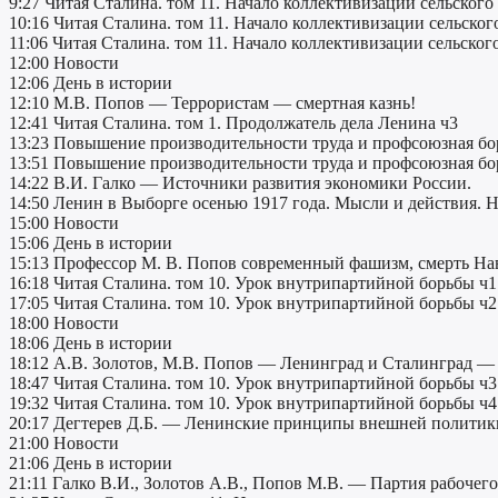
9:27 Читая Сталина. том 11. Начало коллективизации сельского 
10:16 Читая Сталина. том 11. Начало коллективизации сельског
11:06 Читая Сталина. том 11. Начало коллективизации сельского
12:00 Новости
12:06 День в истории
12:10 М.В. Попов — Террористам — смертная казнь!
12:41 Читая Сталина. том 1. Продолжатель дела Ленина ч3
13:23 Повышение производительности труда и профсоюзная бор
13:51 Повышение производительности труда и профсоюзная бор
14:22 В.И. Галко — Источники развития экономики России.
14:50 Ленин в Выборге осенью 1917 года. Мысли и действия. Н
15:00 Новости
15:06 День в истории
15:13 Профессор М. В. Попов современный фашизм, смерть Нав
16:18 Читая Сталина. том 10. Урок внутрипартийной борьбы ч1
17:05 Читая Сталина. том 10. Урок внутрипартийной борьбы ч2
18:00 Новости
18:06 День в истории
18:12 А.В. Золотов, М.В. Попов — Ленинград и Сталинград — 
18:47 Читая Сталина. том 10. Урок внутрипартийной борьбы ч3
19:32 Читая Сталина. том 10. Урок внутрипартийной борьбы ч4
20:17 Дегтерев Д.Б. — Ленинские принципы внешней политик
21:00 Новости
21:06 День в истории
21:11 Галко В.И., Золотов А.В., Попов М.В. — Партия рабочего 