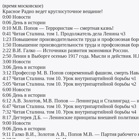
(время московское)
Красное Радио ведет круглосуточное вещание!
0:00 Новости
0:06 День в истории
0:10 М.В. Попов — Террористам — смертная казнь!
0:41 Читая Сталина. том 1. Продолжатель дела Ленина ч3
1:23 Повышение производительности труда и профсоюзная борь
1:50 Повышение производительности труда и профсоюзная борь
2:22 В.И. Галко — Источники развития экономики России.
2:50 Ленин в Выборге осенью 1917 года. Мысли и действия. Н.
3:00 Новости
3:06 День в истории
3:12 Профессор М. В. Попов современный фашизм, смерть Нава
4:17 Читая Сталина. том 10. Урок внутрипартийной борьбы ч1
5:05 Читая Сталина. том 10. Урок внутрипартийной борьбы ч2
6:00 Новости
6:06 День в истории
6:12 А.В. Золотов, М.В. Попов — Ленинград и Сталинград — и
6:47 Читая Сталина. том 10. Урок внутрипартийной борьбы ч3
7:32 Читая Сталина. том 10. Урок внутрипартийной борьбы ч4
8:17 Дегтерев Д.Б. — Ленинские принципы внешней политики
9:00 Новости
9:06 День в истории
9:11 Галко В.И., Золотов А.В., Попов М.В. — Партия рабочего к