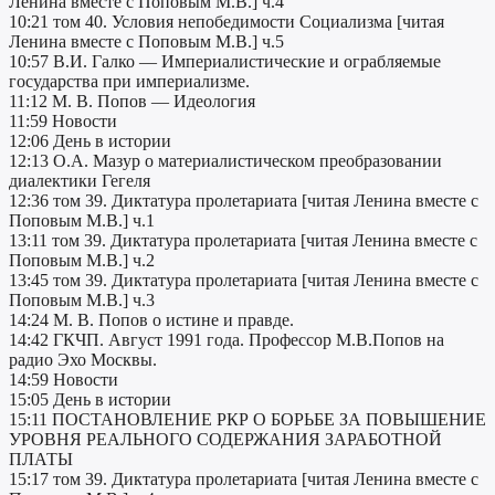
Ленина вместе с Поповым М.В.] ч.4
10:21 том 40. Условия непобедимости Социализма [читая
Ленина вместе с Поповым М.В.] ч.5
10:57 В.И. Галко — Империалистические и ограбляемые
государства при империализме.
11:12 М. В. Попов — Идеология
11:59 Новости
12:06 День в истории
12:13 О.А. Мазур о материалистическом преобразовании
диалектики Гегеля
12:36 том 39. Диктатура пролетариата [читая Ленина вместе с
Поповым М.В.] ч.1
13:11 том 39. Диктатура пролетариата [читая Ленина вместе с
Поповым М.В.] ч.2
13:45 том 39. Диктатура пролетариата [читая Ленина вместе с
Поповым М.В.] ч.3
14:24 М. В. Попов о истине и правде.
14:42 ГКЧП. Август 1991 года. Профессор М.В.Попов на
радио Эхо Москвы.
14:59 Новости
15:05 День в истории
15:11 ПОСТАНОВЛЕНИЕ РКР О БОРЬБЕ ЗА ПОВЫШЕНИЕ
УРОВНЯ РЕАЛЬНОГО СОДЕРЖАНИЯ ЗАРАБОТНОЙ
ПЛАТЫ
15:17 том 39. Диктатура пролетариата [читая Ленина вместе с